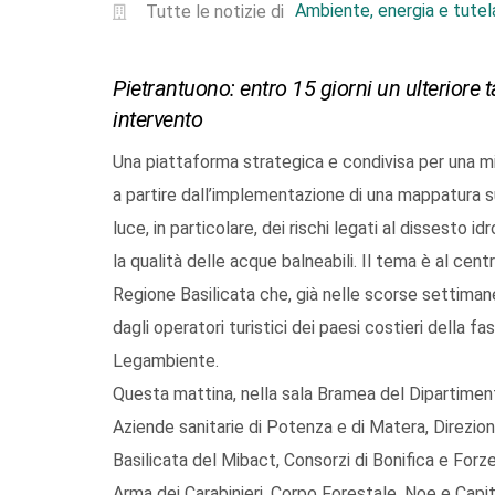
Ambiente, energia e tutela
Tutte le notizie di
Pietrantuono: entro 15 giorni un ulteriore 
intervento
Una piattaforma strategica e condivisa per una mig
a partire dall’implementazione di una mappatura sull
luce, in particolare, dei rischi legati al dissesto i
la qualità delle acque balneabili. Il tema è al ce
Regione Basilicata che, già nelle scorse settimane
dagli operatori turistici dei paesi costieri della fa
Legambiente.
Questa mattina, nella sala Bramea del Dipartimento
Aziende sanitarie di Potenza e di Matera, Direzione
Basilicata del Mibact, Consorzi di Bonifica e Forze
Arma dei Carabinieri, Corpo Forestale, Noe e Capit