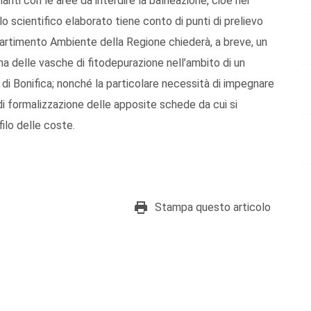
anti con le aree da interdire la balneazione, cioè nei
ello scientifico elaborato tiene conto di punti di prelievo
 Dipartimento Ambiente della Regione chiederà, a breve, un
ema delle vasche di fitodepurazione nell’ambito di un
 di Bonifica; nonché la particolare necessità di impegnare
di formalizzazione delle apposite schede da cui si
ilo delle coste.
Stampa questo articolo