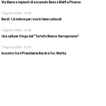
Via libera a impianti di accumulo Bess a Melfi e Picerno
7 Agosto 2026 - 15:59
Bardi: 1,6 milioni per i nostri beni culturali
7 Agosto 2026 - 13:58
Una call per il logo del “Tartufo Bianco Serrapotamo”
7 Agosto 2026 - 13:57
Incontro tra il Presidente Bardi e l’on. Mattia