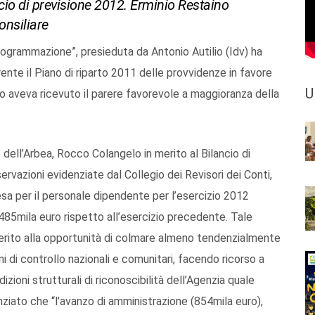
cio di previsione 2012. Erminio Restaino
onsiliare
ogrammazione”, presieduta da Antonio Autilio (Idv) ha
erente il Piano di riparto 2011 delle provvidenze in favore
U
atto aveva ricevuto il parere favorevole a maggioranza della
 dell’Arbea, Rocco Colangelo in merito al Bilancio di
servazioni evidenziate dal Collegio dei Revisori dei Conti,
pesa per il personale dipendente per l’esercizio 2012
85mila euro rispetto all’esercizio precedente. Tale
erito alla opportunità di colmare almeno tendenzialmente
mi di controllo nazionali e comunitari, facendo ricorso a
zioni strutturali di riconoscibilità dell’Agenzia quale
ziato che “l’avanzo di amministrazione (854mila euro),