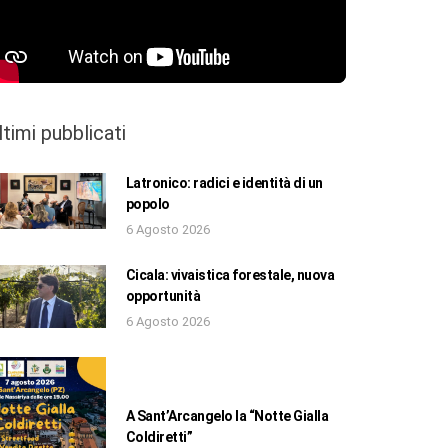
ltimi pubblicati
Latronico: radici e identità di un
popolo
6 Agosto 2026
Cicala: vivaistica forestale, nuova
opportunità
6 Agosto 2026
A Sant’Arcangelo la “Notte Gialla
Coldiretti”