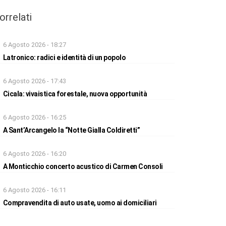
orrelati
6 Agosto 2026 - 18:27
Latronico: radici e identità di un popolo
6 Agosto 2026 - 17:43
Cicala: vivaistica forestale, nuova opportunità
6 Agosto 2026 - 16:25
A Sant’Arcangelo la “Notte Gialla Coldiretti”
6 Agosto 2026 - 16:20
A Monticchio concerto acustico di Carmen Consoli
6 Agosto 2026 - 16:11
Compravendita di auto usate, uomo ai domiciliari