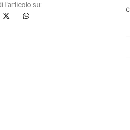
i l'articolo su:
C