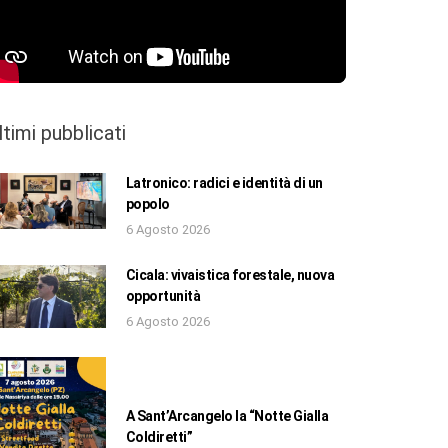
ltimi pubblicati
Latronico: radici e identità di un
popolo
6 Agosto 2026
Cicala: vivaistica forestale, nuova
opportunità
6 Agosto 2026
A Sant’Arcangelo la “Notte Gialla
Coldiretti”