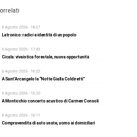
orrelati
6 Agosto 2026 - 18:27
Latronico: radici e identità di un popolo
6 Agosto 2026 - 17:43
Cicala: vivaistica forestale, nuova opportunità
6 Agosto 2026 - 16:25
A Sant’Arcangelo la “Notte Gialla Coldiretti”
6 Agosto 2026 - 16:20
A Monticchio concerto acustico di Carmen Consoli
6 Agosto 2026 - 16:11
Compravendita di auto usate, uomo ai domiciliari