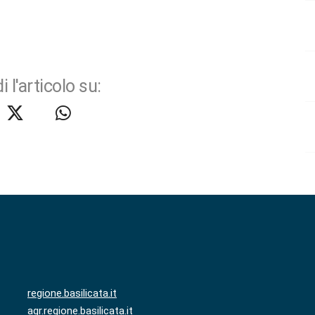
i l'articolo su:
regione.basilicata.it
agr.regione.basilicata.it