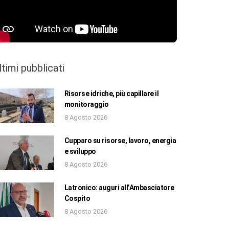
ltimi pubblicati
Risorse idriche, più capillare il
monitoraggio
8 Agosto 2026
Cupparo su risorse, lavoro, energia
e sviluppo
8 Agosto 2026
Latronico: auguri all’Ambasciatore
Cospito
8 Agosto 2026