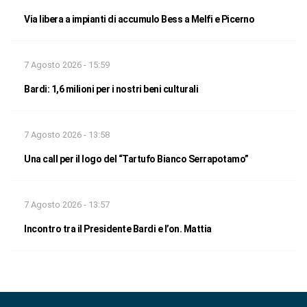
Via libera a impianti di accumulo Bess a Melfi e Picerno
7 Agosto 2026 - 15:59
Bardi: 1,6 milioni per i nostri beni culturali
7 Agosto 2026 - 13:58
Una call per il logo del “Tartufo Bianco Serrapotamo”
7 Agosto 2026 - 13:57
Incontro tra il Presidente Bardi e l’on. Mattia