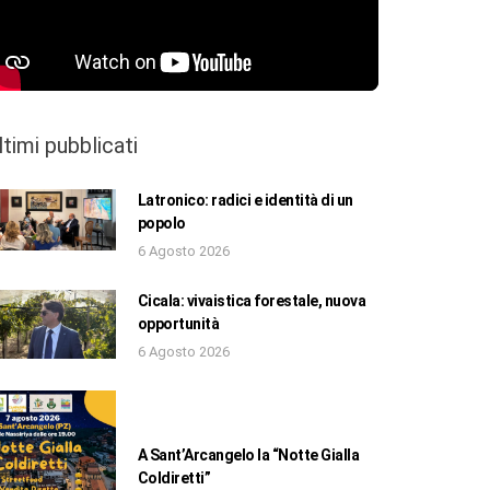
ltimi pubblicati
Latronico: radici e identità di un
popolo
6 Agosto 2026
Cicala: vivaistica forestale, nuova
opportunità
6 Agosto 2026
A Sant’Arcangelo la “Notte Gialla
Coldiretti”