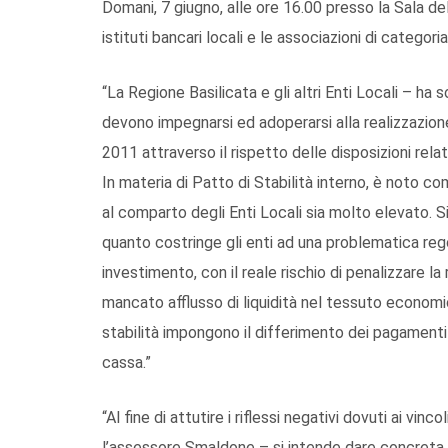
Domani, 7 giugno, alle ore 16.00 presso la Sala de
istituti bancari locali e le associazioni di categoria
“La Regione Basilicata e gli altri Enti Locali – h
devono impegnarsi ed adoperarsi alla realizzazione 
2011 attraverso il rispetto delle disposizioni relat
In materia di Patto di Stabilità interno, è noto com
al comparto degli Enti Locali sia molto elevato. Sif
quanto costringe gli enti ad una problematica reg
investimento, con il reale rischio di penalizzare l
mancato afflusso di liquidità nel tessuto economico
stabilità impongono il differimento dei pagamenti
cassa.”
“Al fine di attutire i riflessi negativi dovuti ai vin
l’assessore Smaldone – si intende dare concreta 