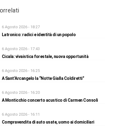
orrelati
6 Agosto 2026 - 18:27
Latronico: radici e identità di un popolo
6 Agosto 2026 - 17:43
Cicala: vivaistica forestale, nuova opportunità
6 Agosto 2026 - 16:25
A Sant’Arcangelo la “Notte Gialla Coldiretti”
6 Agosto 2026 - 16:20
A Monticchio concerto acustico di Carmen Consoli
6 Agosto 2026 - 16:11
Compravendita di auto usate, uomo ai domiciliari