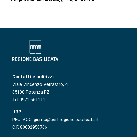
Contatti e indirizzi
Viale Vincenzo Verrastro, 4
85100 Potenza PZ
Tel 0971 661111
URP
PEC: AOO-giunta@cert.regione.basilicata.it
C.F. 80002950766