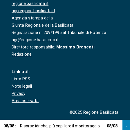
regione.basilicata.it
agr.regione.basilicata.it
Agenzia stampa della
Giunta Regionale della Basilicata
Registrazione n. 209/1995 al Tribunale di Potenza
agr@regione.basilicata.it
Direttore responsabile:
Massimo Brancati
Redazione
Link utili
Lista RSS
Note legali
Privacy
Area riservata
©2025 Regione Basilicata
08
/
08
:
Risorse idriche, più capillare il monitoraggio
08
/
08
:
Cup