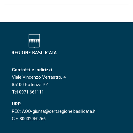
Contatti e indirizzi
Viale Vincenzo Verrastro, 4
85100 Potenza PZ
Tel 0971 661111
URP
PEC: AOO-giunta@cert.regione.basilicata.it
C.F. 80002950766