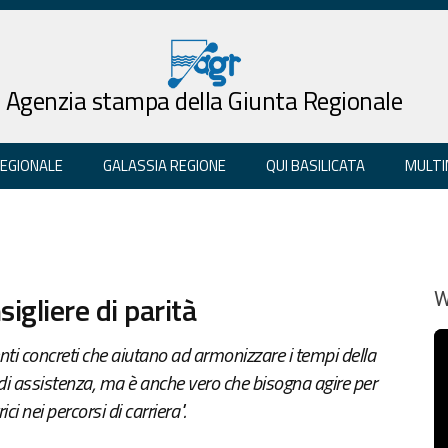
Agenzia stampa della Giunta Regionale
REGIONALE
GALASSIA REGIONE
QUI BASILICATA
MULTI
igliere di parità
W
i concreti che aiutano ad armonizzare i tempi della
e di assistenza, ma è anche vero che bisogna agire per
i nei percorsi di carriera".