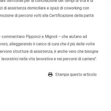
ni territoriali per la conciliazione dei tempi di vita e di
vizi di assistenza domiciliare e spazi di coworking con
mozione di percorsi volti alla Certificazione della parità
– commentano Pipponzi e Mignoli – che aiutano ad
voro, alleggerendo il carico di cura che il più delle volte
ervono strutture di assistenza, è anche vero che bisogna
voratrici nella vita lavorativa e nei percorsi di carriera”.
Stampa questo articolo