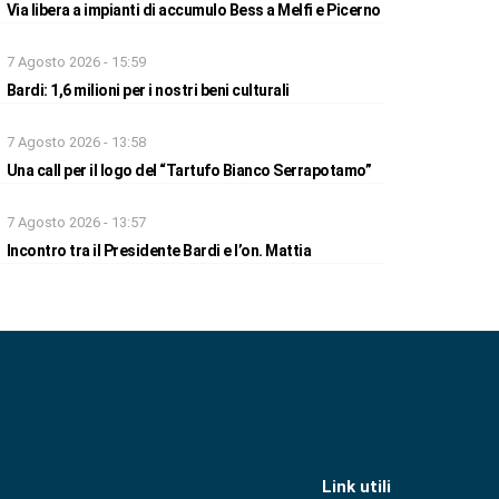
Via libera a impianti di accumulo Bess a Melfi e Picerno
7 Agosto 2026 - 15:59
Bardi: 1,6 milioni per i nostri beni culturali
7 Agosto 2026 - 13:58
Una call per il logo del “Tartufo Bianco Serrapotamo”
7 Agosto 2026 - 13:57
Incontro tra il Presidente Bardi e l’on. Mattia
Link utili