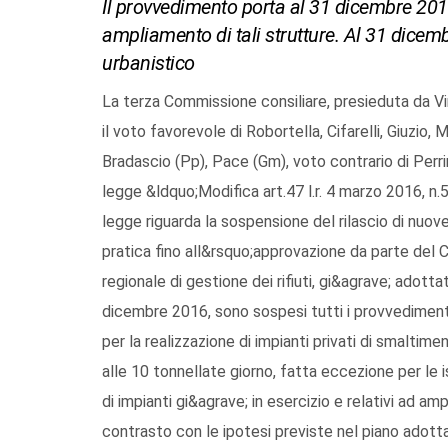
Il provvedimento porta al 31 dicembre 2016
ampliamento di tali strutture. Al 31 dice
urbanistico
La terza Commissione consiliare, presieduta da V
il voto favorevole di Robortella, Cifarelli, Giuzio
Bradascio (Pp), Pace (Gm), voto contrario di Perr
legge &ldquo;Modifica art.47 l.r. 4 marzo 2016, n.
legge riguarda la sospensione del rilascio di nuove 
pratica fino all&rsquo;approvazione da parte del 
regionale di gestione dei rifiuti, gi&agrave; adotta
dicembre 2016, sono sospesi tutti i provvedimenti d
per la realizzazione di impianti privati di smaltim
alle 10 tonnellate giorno, fatta eccezione per le 
di impianti gi&agrave; in esercizio e relativi ad a
contrasto con le ipotesi previste nel piano adott