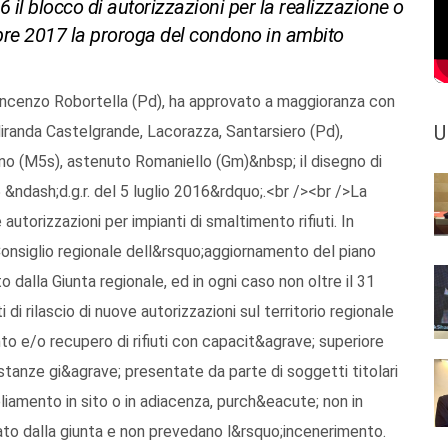
 il blocco di autorizzazioni per la realizzazione o
mbre 2017 la proroga del condono in ambito
incenzo Robortella (Pd), ha approvato a maggioranza con
U
, Miranda Castelgrande, Lacorazza, Santarsiero (Pd),
ino (M5s), astenuto Romaniello (Gm)&nbsp; il disegno di
5 &ndash;d.g.r. del 5 luglio 2016&rdquo;.<br /><br />La
autorizzazioni per impianti di smaltimento rifiuti. In
Consiglio regionale dell&rsquo;aggiornamento del piano
to dalla Giunta regionale, ed in ogni caso non oltre il 31
i rilascio di nuove autorizzazioni sul territorio regionale
ento e/o recupero di rifiuti con capacit&agrave; superiore
istanze gi&agrave; presentate da parte di soggetti titolari
mpliamento in sito o in adiacenza, purch&eacute; non in
ato dalla giunta e non prevedano l&rsquo;incenerimento.