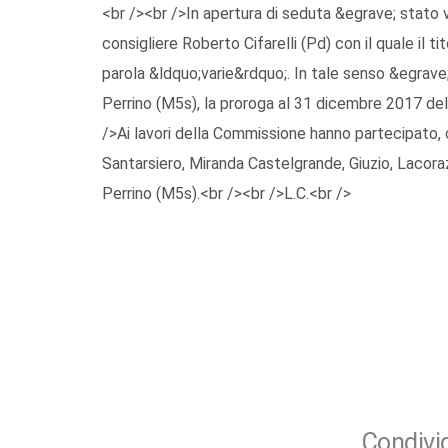
<br /><br />In apertura di seduta &egrave; stat
consigliere Roberto Cifarelli (Pd) con il quale il 
parola &ldquo;varie&rdquo;. In tale senso &egrave;
Perrino (M5s), la proroga al 31 dicembre 2017 de
/>Ai lavori della Commissione hanno partecipato, ol
Santarsiero, Miranda Castelgrande, Giuzio, Lacoraz
Perrino (M5s).<br /><br />L.C.<br />
Condivid