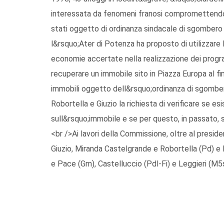
interessata da fenomeni franosi compromettendon
stati oggetto di ordinanza sindacale di sgombero 
l&rsquo;Ater di Potenza ha proposto di utilizzare
economie accertate nella realizzazione dei progra
recuperare un immobile sito in Piazza Europa al fine
immobili oggetto dell&rsquo;ordinanza di sgombero
Robortella e Giuzio la richiesta di verificare se esi
sull&rsquo;immobile e se per questo, in passato, si
<br />Ai lavori della Commissione, oltre al preside
Giuzio, Miranda Castelgrande e Robortella (Pd) e 
e Pace (Gm), Castelluccio (Pdl-Fi) e Leggieri (M5s