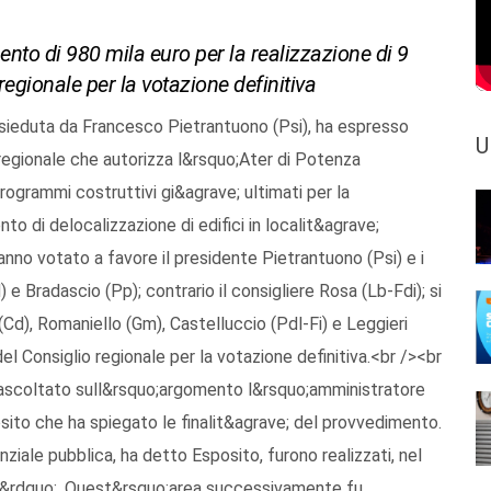
ento di 980 mila euro per la realizzazione di 9
regionale per la votazione definitiva
sieduta da Francesco Pietrantuono (Psi), ha espresso
U
 regionale che autorizza l&rsquo;Ater di Potenza
rogrammi costruttivi gi&agrave; ultimati per la
to di delocalizzazione di edifici in localit&agrave;
nno votato a favore il presidente Pietrantuono (Psi) e i
e Bradascio (Pp); contrario il consigliere Rosa (Lb-Fdi); si
(Cd), Romaniello (Gm), Castelluccio (Pdl-Fi) e Leggieri
l Consiglio regionale per la votazione definitiva.<br /><br
ascoltato sull&rsquo;argomento l&rsquo;amministratore
ito che ha spiegato le finalit&agrave; del provvedimento.
ziale pubblica, ha detto Esposito, furono realizzati, nel
lli&rdquo;. Quest&rsquo;area successivamente fu