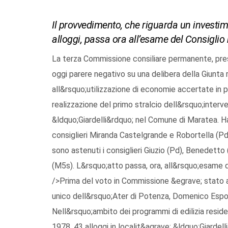
Il provvedimento, che riguarda un investim
alloggi, passa ora all’esame del Consiglio 
La terza Commissione consiliare permanente, pre
oggi parere negativo su una delibera della Giunta
all&rsquo;utilizzazione di economie accertate in p
realizzazione del primo stralcio dell&rsquo;interven
&ldquo;Giardelli&rdquo; nel Comune di Maratea. Ha
consiglieri Miranda Castelgrande e Robortella (Pd) 
sono astenuti i consiglieri Giuzio (Pd), Benedetto 
(M5s). L&rsquo;atto passa, ora, all&rsquo;esame de
/>Prima del voto in Commissione &egrave; stato 
unico dell&rsquo;Ater di Potenza, Domenico Espos
Nell&rsquo;ambito dei programmi di edilizia residen
1978, 43 alloggi in localit&agrave; &ldquo;Giarde