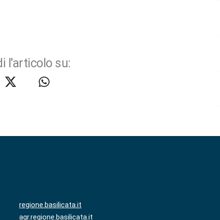
i l'articolo su:
regione.basilicata.it
agr.regione.basilicata.it