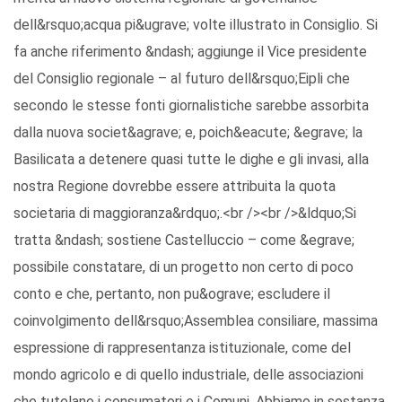
dell&rsquo;acqua pi&ugrave; volte illustrato in Consiglio. Si
fa anche riferimento &ndash; aggiunge il Vice presidente
del Consiglio regionale – al futuro dell&rsquo;Eipli che
secondo le stesse fonti giornalistiche sarebbe assorbita
dalla nuova societ&agrave; e, poich&eacute; &egrave; la
Basilicata a detenere quasi tutte le dighe e gli invasi, alla
nostra Regione dovrebbe essere attribuita la quota
societaria di maggioranza&rdquo;.<br /><br />&ldquo;Si
tratta &ndash; sostiene Castelluccio – come &egrave;
possibile constatare, di un progetto non certo di poco
conto e che, pertanto, non pu&ograve; escludere il
coinvolgimento dell&rsquo;Assemblea consiliare, massima
espressione di rappresentanza istituzionale, come del
mondo agricolo e di quello industriale, delle associazioni
che tutelano i consumatori e i Comuni. Abbiamo in sostanza