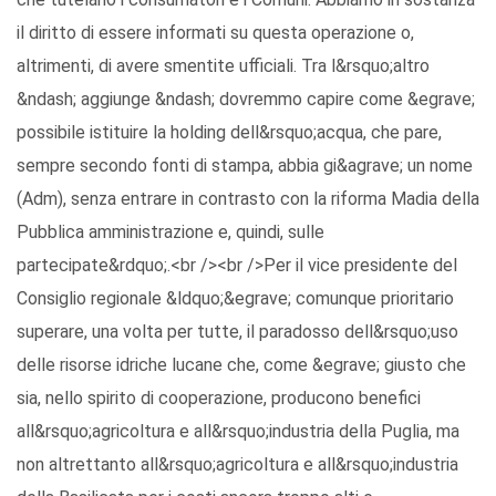
il diritto di essere informati su questa operazione o,
altrimenti, di avere smentite ufficiali. Tra l&rsquo;altro
&ndash; aggiunge &ndash; dovremmo capire come &egrave;
possibile istituire la holding dell&rsquo;acqua, che pare,
sempre secondo fonti di stampa, abbia gi&agrave; un nome
(Adm), senza entrare in contrasto con la riforma Madia della
Pubblica amministrazione e, quindi, sulle
partecipate&rdquo;.<br /><br />Per il vice presidente del
Consiglio regionale &ldquo;&egrave; comunque prioritario
superare, una volta per tutte, il paradosso dell&rsquo;uso
delle risorse idriche lucane che, come &egrave; giusto che
sia, nello spirito di cooperazione, producono benefici
all&rsquo;agricoltura e all&rsquo;industria della Puglia, ma
non altrettanto all&rsquo;agricoltura e all&rsquo;industria