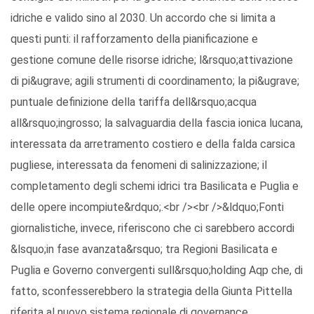
idriche e valido sino al 2030. Un accordo che si limita a
questi punti: il rafforzamento della pianificazione e
gestione comune delle risorse idriche; l&rsquo;attivazione
di pi&ugrave; agili strumenti di coordinamento; la pi&ugrave;
puntuale definizione della tariffa dell&rsquo;acqua
all&rsquo;ingrosso; la salvaguardia della fascia ionica lucana,
interessata da arretramento costiero e della falda carsica
pugliese, interessata da fenomeni di salinizzazione; il
completamento degli schemi idrici tra Basilicata e Puglia e
delle opere incompiute&rdquo;.<br /><br />&ldquo;Fonti
giornalistiche, invece, riferiscono che ci sarebbero accordi
&lsquo;in fase avanzata&rsquo; tra Regioni Basilicata e
Puglia e Governo convergenti sull&rsquo;holding Aqp che, di
fatto, sconfesserebbero la strategia della Giunta Pittella
riferita al nuovo sistema regionale di governance