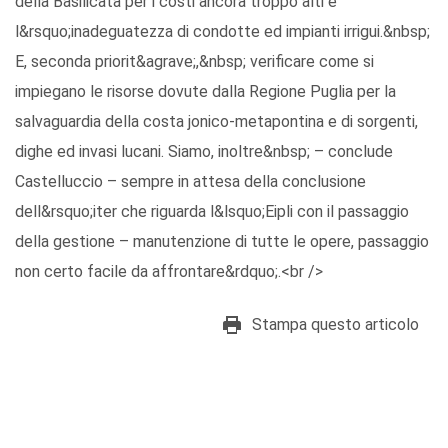
della Basilicata per i costi ancora troppo alti e
l&rsquo;inadeguatezza di condotte ed impianti irrigui.&nbsp;
E, seconda priorit&agrave;,&nbsp; verificare come si
impiegano le risorse dovute dalla Regione Puglia per la
salvaguardia della costa jonico-metapontina e di sorgenti,
dighe ed invasi lucani. Siamo, inoltre&nbsp; – conclude
Castelluccio – sempre in attesa della conclusione
dell&rsquo;iter che riguarda l&lsquo;Eipli con il passaggio
della gestione – manutenzione di tutte le opere, passaggio
non certo facile da affrontare&rdquo;.<br />
Stampa questo articolo