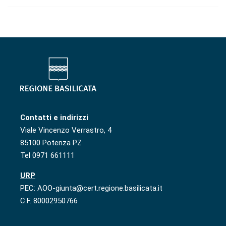
Contatti e indirizzi
Viale Vincenzo Verrastro, 4
85100 Potenza PZ
Tel 0971 661111
URP
PEC: AOO-giunta@cert.regione.basilicata.it
C.F. 80002950766