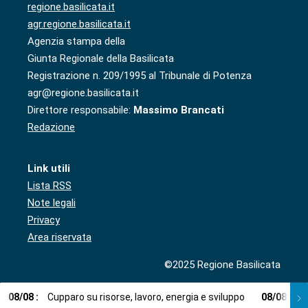
regione.basilicata.it
agr.regione.basilicata.it
Agenzia stampa della
Giunta Regionale della Basilicata
Registrazione n. 209/1995 al Tribunale di Potenza
agr@regione.basilicata.it
Direttore responsabile:
Massimo Brancati
Redazione
Link utili
Lista RSS
Note legali
Privacy
Area riservata
©2025 Regione Basilicata
08
/
08
:
Cupparo su risorse, lavoro, energia e sviluppo
08
/
08
:
L