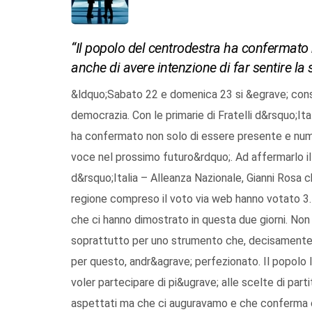
“Il popolo del centrodestra ha confermato
anche di avere intenzione di far sentire la
&ldquo;Sabato 22 e domenica 23 si &egrave; cons
democrazia. Con le primarie di Fratelli d&rsquo;It
ha confermato non solo di essere presente e nume
voce nel prossimo futuro&rdquo;. Ad affermarlo il 
d&rsquo;Italia – Alleanza Nazionale, Gianni Rosa c
regione compreso il voto via web hanno votato 3.56
che ci hanno dimostrato in questa due giorni. No
soprattutto per uno strumento che, decisamente, 
per questo, andr&agrave; perfezionato. Il popolo 
voler partecipare di pi&ugrave; alle scelte di p
aspettati ma che ci auguravamo e che conferma ch