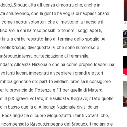
ldquo;L&rsquo;alta affluenza dimostra che, anche in
sta smuovendo, che la gente ha voglia di riappassionarsi
, come i nostri volontari, che ci mettono la faccia e il
ticolare, a chi ha reso possibile tenere i seggi aperti,
na, a chi ha resistito fino al termine dello spoglio. Ai
Sorelle&rsquo; d&rsquo;Italia, che sono numerose e
n&rsquo;intensa partecipazione al femminile,
a &ndash; Alleanza Nazionale che ha come proprio leader una
otanti lucani, impegnati a scegliere i grandi elettori
mblea generale del partito &ndash; precisa il consigliere
er la provincia do Potenza e 11 per quella di Matera.
. Il pi&ugrave; votato, in Basilicata, &egrave; stato quello
ed in basso quella di Alleanza Nazionale divisi da un
osa ringrazia di cuore &ldquo;tutti, i tanti votanti che,
o ricompensato l&rsquo;impegno dell&rsquo;ultimo anno e