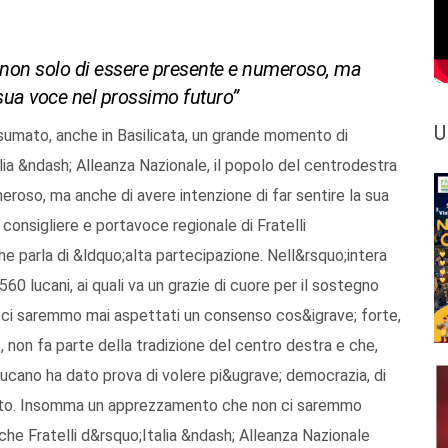
 non solo di essere presente e numeroso, ma
 sua voce nel prossimo futuro”
U
umato, anche in Basilicata, un grande momento di
alia &ndash; Alleanza Nazionale, il popolo del centrodestra
roso, ma anche di avere intenzione di far sentire la sua
consigliere e portavoce regionale di Fratelli
he parla di &ldquo;alta partecipazione. Nell&rsquo;intera
0 lucani, ai quali va un grazie di cuore per il sostegno
n ci saremmo mai aspettati un consenso cos&igrave; forte,
non fa parte della tradizione del centro destra e che,
lucano ha dato prova di volere pi&ugrave; democrazia, di
artito. Insomma un apprezzamento che non ci saremmo
e Fratelli d&rsquo;Italia &ndash; Alleanza Nazionale