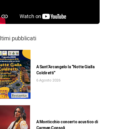
ltimi pubblicati
A Sant’Arcangelo la “Notte Gialla
Coldiretti”
6 Agosto 2026
A Monticchio concerto acustico di
Carmen Consoli