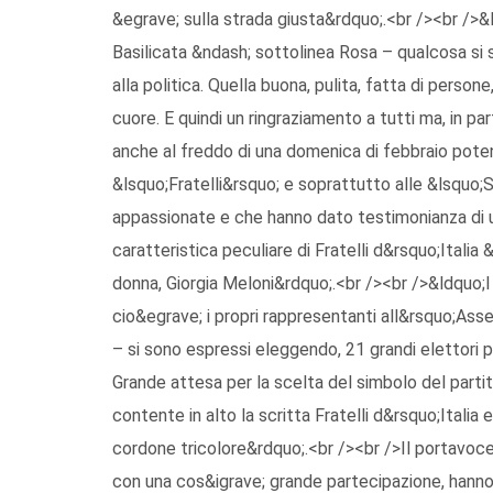
&egrave; sulla strada giusta&rdquo;.<br /><br />&
Basilicata &ndash; sottolinea Rosa – qualcosa si 
alla politica. Quella buona, pulita, fatta di persone
cuore. E quindi un ringraziamento a tutti ma, in par
anche al freddo di una domenica di febbraio potenti
&lsquo;Fratelli&rsquo; e soprattutto alle &lsquo;
appassionate e che hanno dato testimonianza di u
caratteristica peculiare di Fratelli d&rsquo;Itali
donna, Giorgia Meloni&rdquo;.<br /><br />&ldquo;I v
cio&egrave; i propri rappresentanti all&rsquo;Asse
– si sono espressi eleggendo, 21 grandi elettori p
Grande attesa per la scelta del simbolo del partito
contente in alto la scritta Fratelli d&rsquo;Italia 
cordone tricolore&rdquo;.<br /><br />Il portavoce R
con una cos&igrave; grande partecipazione, hann