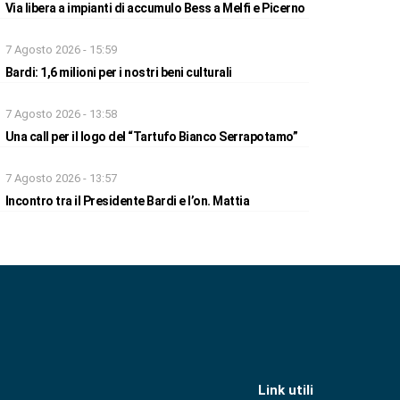
Via libera a impianti di accumulo Bess a Melfi e Picerno
7 Agosto 2026 - 15:59
Bardi: 1,6 milioni per i nostri beni culturali
7 Agosto 2026 - 13:58
Una call per il logo del “Tartufo Bianco Serrapotamo”
7 Agosto 2026 - 13:57
Incontro tra il Presidente Bardi e l’on. Mattia
Link utili