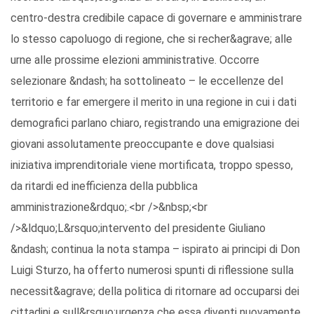
centro-destra credibile capace di governare e amministrare
lo stesso capoluogo di regione, che si recher&agrave; alle
urne alle prossime elezioni amministrative. Occorre
selezionare &ndash; ha sottolineato – le eccellenze del
territorio e far emergere il merito in una regione in cui i dati
demografici parlano chiaro, registrando una emigrazione dei
giovani assolutamente preoccupante e dove qualsiasi
iniziativa imprenditoriale viene mortificata, troppo spesso,
da ritardi ed inefficienza della pubblica
amministrazione&rdquo;.<br />&nbsp;<br
/>&ldquo;L&rsquo;intervento del presidente Giuliano
&ndash; continua la nota stampa – ispirato ai principi di Don
Luigi Sturzo, ha offerto numerosi spunti di riflessione sulla
necessit&agrave; della politica di ritornare ad occuparsi dei
cittadini e sull&rsquo;urgenza che essa diventi nuovamente