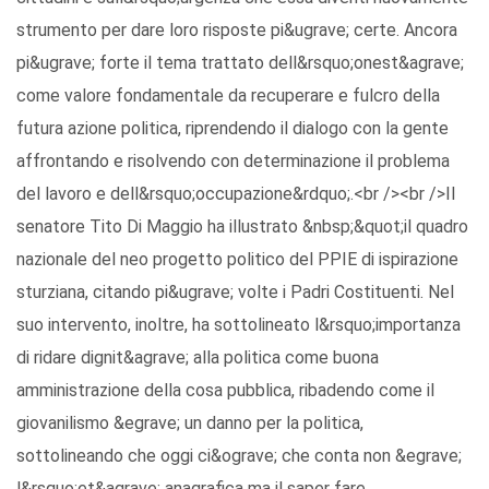
strumento per dare loro risposte pi&ugrave; certe. Ancora
pi&ugrave; forte il tema trattato dell&rsquo;onest&agrave;
come valore fondamentale da recuperare e fulcro della
futura azione politica, riprendendo il dialogo con la gente
affrontando e risolvendo con determinazione il problema
del lavoro e dell&rsquo;occupazione&rdquo;.<br /><br />Il
senatore Tito Di Maggio ha illustrato &nbsp;&quot;il quadro
nazionale del neo progetto politico del PPIE di ispirazione
sturziana, citando pi&ugrave; volte i Padri Costituenti. Nel
suo intervento, inoltre, ha sottolineato l&rsquo;importanza
di ridare dignit&agrave; alla politica come buona
amministrazione della cosa pubblica, ribadendo come il
giovanilismo &egrave; un danno per la politica,
sottolineando che oggi ci&ograve; che conta non &egrave;
l&rsquo;et&agrave; anagrafica ma il saper fare,