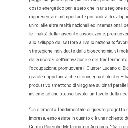
costo energetico pari a zero che in una regione ri
rappresentare un’importante possibilità di svilup
unirci alle altre realtà nazionali ed internazionali 
le finalità della nascente associazione: promuove
allo sviluppo del settore a livello nazionale; favor
strategiche individuate dalla bioeconomia; stimola
della ricerca, dell’innovazione e del trasferiment
l’occupazione; promuovere il Cluster Lucano di Bio
grande opportunità che ci consegna il cluster – ha
produttivo smettono di viaggiare su binari paralleli
insieme ad uno stesso tavolo: un tavolo della ricer
“Un elemento fondamentale di questo progetto è 
imprese, esso esiste in quanto c'è una richiesta d
Centro Ricerche Metapontum Agrobios. “Già in que