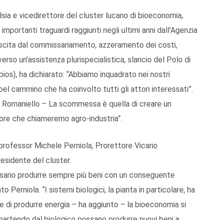
lsia e vicedirettore del cluster lucano di bioeconomia,
mportanti traguardi raggiunti negli ultimi anni dall’Agenzia
(uscita dal commissariamento, azzeramento dei costi,
erso un’assistenza plurispecialistica, slancio del Polo di
s), ha dichiarato: “Abbiamo inquadrato nei nostri
el cammino che ha coinvolto tutti gli attori interessati”.
o Romaniello – La scommessa è quella di creare un
ttore che chiameremo agro-industria”.
l professor Michele Perniola, Prorettore Vicario
residente del cluster.
sario produrre sempre più beni con un conseguente
Perniola. “I sistemi biologici, la pianta in particolare, ha
, e di produrre energia – ha aggiunto – la bioeconomia si
 partendo dal biologico possano produrre nuovi beni a