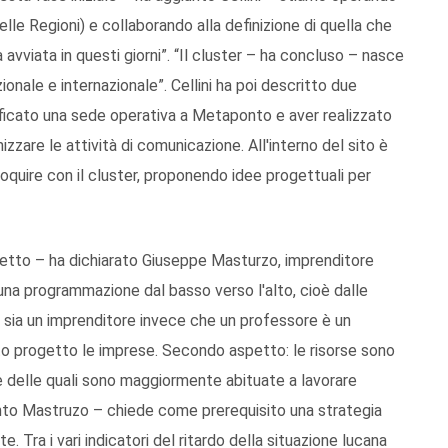
delle Regioni) e collaborando alla definizione di quella che
 avviata in questi giorni”. “Il cluster – ha concluso – nasce
zionale e internazionale”. Cellini ha poi descritto due
tificato una sede operativa a Metaponto e aver realizzato
izzare le attività di comunicazione. All'interno del sito è
oquire con il cluster, proponendo idee progettuali per
ogetto – ha dichiarato Giuseppe Masturzo, imprenditore
 una programmazione dal basso verso l'alto, cioè dalle
te sia un imprenditore invece che un professore è un
to progetto le imprese. Secondo aspetto: le risorse sono
une delle quali sono maggiormente abituate a lavorare
iunto Mastruzo – chiede come prerequisito una strategia
. Tra i vari indicatori del ritardo della situazione lucana