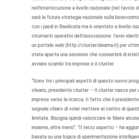
nell'interlocuzione a livello nazionale (nel tavolo 
sarà la futura strategia nazionale sulla bioeconima
con i piedi in Basilicata ma è orientato a livello na
strumenti operativi dell’associazione: l’aver iden
un portale web (http://cluster.ideama.it) per ottim
stata aperta una sessione che consentirà di interl
avviare scambi tra imprese e il cluster.
“Sono tre i principali aspetti di questo nuovo pr
oleario, presidente cluster – Il cluster nasce per
imprese verso la ricerca. Il fatto che il presiden
segnale chiaro di voler mettere al centro di ques
limitate. Bisogna quindi valorizzare le filiere alc
insieme, altre meno”. “Il terzo aspetto – ha agg
basata su una logica di sperimentazione intelligente