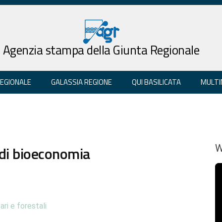
Agenzia stampa della Giunta Regionale
REGIONALE
GALASSIA REGIONE
QUI BASILICATA
MULTI
 di bioeconomia
W
ari e forestali