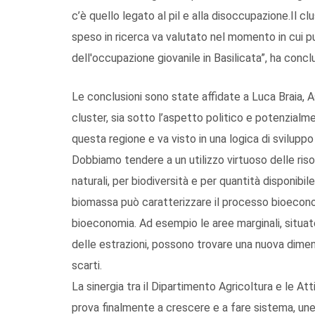
c’è quello legato al pil e alla disoccupazione.Il cl
speso in ricerca va valutato nel momento in cui pu
dell'occupazione giovanile in Basilicata”, ha conc
Le conclusioni sono state affidate a Luca Braia, As
cluster, sia sotto l’aspetto politico e potenzial
questa regione e va visto in una logica di sviluppo
Dobbiamo tendere a un utilizzo virtuoso delle risors
naturali, per biodiversità e per quantità disponibile
biomassa può caratterizzare il processo bioecono
bioeconomia. Ad esempio le aree marginali, situate n
delle estrazioni, possono trovare una nuova dimen
scarti.
La sinergia tra il Dipartimento Agricoltura e le At
prova finalmente a crescere e a fare sistema, unend