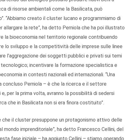
cca di risorse ambientali come la Basilicata, può
po”. “Abbiamo creato il cluster lucano e programmiamo di
per allargare la rete”, ha detto Perniola che ha poi illustrato
re la bioeconomia nel territorio regionale contribuendo
ire lo sviluppo e la competitività delle imprese sulle linee
re l’aggregazione dei soggetti pubblici e privati sui temi
o tecnologico; incentivare la formazione specialistica e
economia in contesti nazionali ed internazionali. “Una
 concluso Perniola – è che la ricerca e il settore
 e, per la prima volta, avranno la possibilità di sedersi
ca che in Basilicata non si era finora costituito”.
che il cluster presuppone un protagonismo attivo delle
al mondo imprenditoriale”, ha detto Francesco Cellini, del
sta fase iniziale – ha aggiunto Cellini – stiamo operando