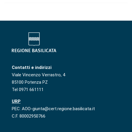
Contatti e indirizzi
Viale Vincenzo Verrastro, 4
85100 Potenza PZ
Tel 0971 661111
URP
PEC: AOO-giunta@cert.regione.basilicata.it
C.F. 80002950766