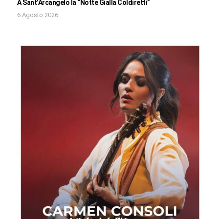
A Sant’Arcangelo la “Notte Gialla Coldiretti”
6 Agosto 2026