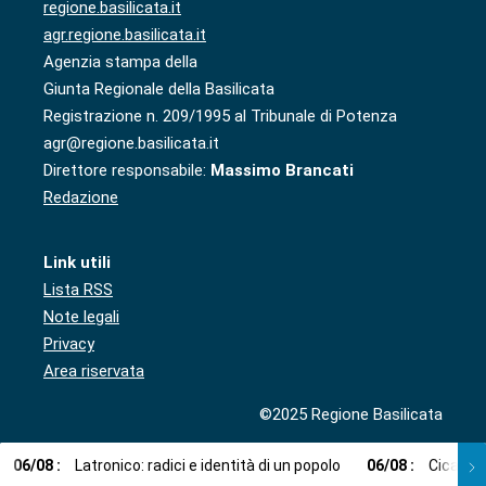
regione.basilicata.it
agr.regione.basilicata.it
Agenzia stampa della
Giunta Regionale della Basilicata
Registrazione n. 209/1995 al Tribunale di Potenza
agr@regione.basilicata.it
Direttore responsabile:
Massimo Brancati
Redazione
Link utili
Lista RSS
Note legali
Privacy
Area riservata
©2025 Regione Basilicata
06
/
08
:
Latronico: radici e identità di un popolo
06
/
08
:
Cicala: 