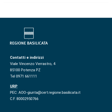
Contatti e indirizzi
Viale Vincenzo Verrastro, 4
85100 Potenza PZ
Tel 0971 661111
URP
PEC: AOO-giunta@cert.regione.basilicata.it
C.F. 80002950766