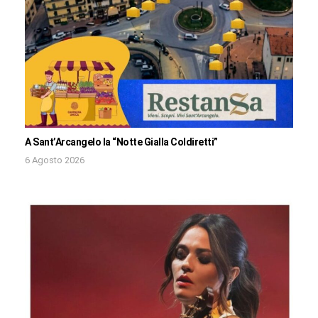
A Sant’Arcangelo la “Notte Gialla Coldiretti”
6 Agosto 2026