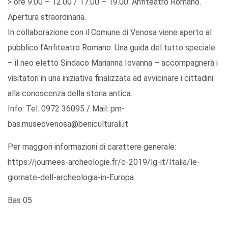
> ore 9.00 – 12.00 / 17.00 – 19.00: Anfiteatro Romano.
Apertura straordinaria.
In collaborazione con il Comune di Venosa viene aperto al
pubblico l’Anfiteatro Romano. Una guida del tutto speciale
– il neo eletto Sindaco Marianna Iovanna – accompagnerà i
visitatori in una iniziativa finalizzata ad avvicinare i cittadini
alla conoscenza della storia antica.
Info: Tel. 0972 36095 / Mail: pm-
bas.museovenosa@beniculturali.it
Per maggiori informazioni di carattere generale:
https://journees-archeologie.fr/c-2019/lg-it/Italia/le-
giornate-dell-archeologia-in-Europa
Bas 05