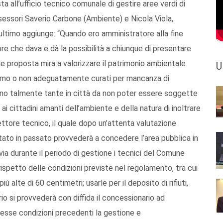
sta all’ufficio tecnico comunale di gestire aree verdi di
sessori Saverio Carbone (Ambiente) e Nicola Viola,
’ ultimo aggiunge: “Quando ero amministratore alla fine
gore che dava e dà la possibilità a chiunque di presentare
 proposta mira a valorizzare il patrimonio ambientale
U
ismo o non adeguatamente curati per mancanza di
ono talmente tante in città da non poter essere soggette
ai cittadini amanti dell’ambiente e della natura di inoltrare
settore tecnico, il quale dopo un’attenta valutazione
ttato in passato provvederà a concedere l’area pubblica in
avia durante il periodo di gestione i tecnici del Comune
rispetto delle condizioni previste nel regolamento, tra cui
più alte di 60 centimetri; usarle per il deposito di rifiuti,
rio si provvederà con diffida il concessionario ad
e stesse condizioni precedenti la gestione e