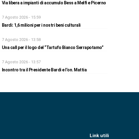
Via libera a impianti di accumulo Bess a Melfi e Picerno
7 Agosto 2026 - 15:59
Bardi: 1,6 milioni per i nostri beni culturali
7 Agosto 2026 - 13:58
Una call per il logo del “Tartufo Bianco Serrapotamo”
7 Agosto 2026 - 13:57
Incontro tra il Presidente Bardi e l’on. Mattia
Link utili