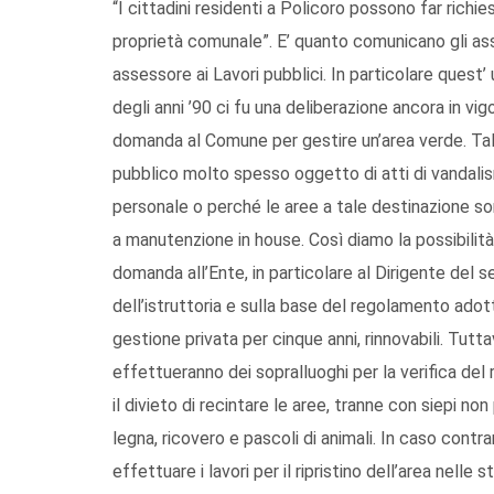
“I cittadini residenti a Policoro possono far richie
proprietà comunale”. E’ quanto comunicano gli as
assessore ai Lavori pubblici. In particolare quest
degli anni ’90 ci fu una deliberazione ancora in vi
domanda al Comune per gestire un’area verde. Tale
pubblico molto spesso oggetto di atti di vandal
personale o perché le aree a tale destinazione s
a manutenzione in house. Così diamo la possibilità 
domanda all’Ente, in particolare al Dirigente del 
dell’istruttoria e sulla base del regolamento ado
gestione privata per cinque anni, rinnovabili. Tutt
effettueranno dei sopralluoghi per la verifica del 
il divieto di recintare le aree, tranne con siepi non 
legna, ricovero e pascoli di animali. In caso contra
effettuare i lavori per il ripristino dell’area nell