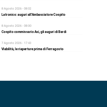
8 Agosto 2026 - 08:02
Latronico: auguri all’Ambasciatore Cospito
8 Agosto 2026 - 08:00
Cospito commissario Asi, gli auguri di Bardi
7 Agosto 2026 - 17:43
Viabilità, le riaperture prima di Ferragosto