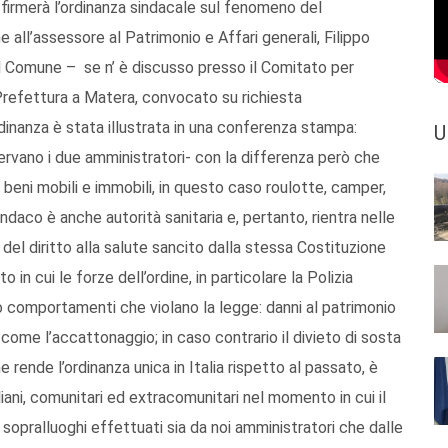
s firmerà l’ordinanza sindacale sul fenomeno del
me all’assessore al Patrimonio e Affari generali, Filippo
del Comune – se n’ è discusso presso il Comitato per
 Prefettura a Matera, convocato su richiesta
dinanza è stata illustrata in una conferenza stampa:
U
ervano i due amministratori- con la differenza però che
 beni mobili e immobili, in questo caso roulotte, camper,
sindaco è anche autorità sanitaria e, pertanto, rientra nelle
 del diritto alla salute sancito dalla stessa Costituzione
 in cui le forze dell’ordine, in particolare la Polizia
o comportamenti che violano la legge: danni al patrimonio
e come l’accattonaggio; in caso contrario il divieto di sosta
 rende l’ordinanza unica in Italia rispetto al passato, è
aliani, comunitari ed extracomunitari nel momento in cui il
a sopralluoghi effettuati sia da noi amministratori che dalle