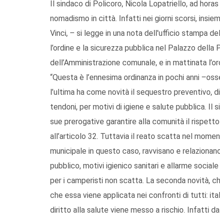
Il sindaco di Policoro, Nicola Lopatriello, ad hora
nomadismo in città. Infatti nei giorni scorsi, insie
Vinci, – si legge in una nota dell'ufficio stampa 
l’ordine e la sicurezza pubblica nel Palazzo della
dell’Amministrazione comunale, e in mattinata l’or
“Questa è l’ennesima ordinanza in pochi anni –oss
l’ultima ha come novità il sequestro preventivo, di
tendoni, per motivi di igiene e salute pubblica. Il 
sue prerogative garantire alla comunità il rispetto
all’articolo 32. Tuttavia il reato scatta nel momento
municipale in questo caso, ravvisano e relazionan
pubblico, motivi igienico sanitari e allarme social
per i camperisti non scatta. La seconda novità, che
che essa viene applicata nei confronti di tutti: it
diritto alla salute viene messo a rischio. Infatti d