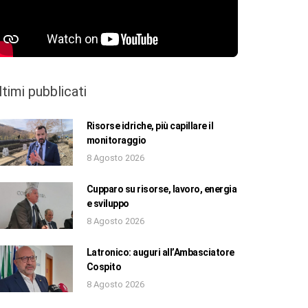
ltimi pubblicati
Risorse idriche, più capillare il
monitoraggio
8 Agosto 2026
Cupparo su risorse, lavoro, energia
e sviluppo
8 Agosto 2026
Latronico: auguri all’Ambasciatore
Cospito
8 Agosto 2026