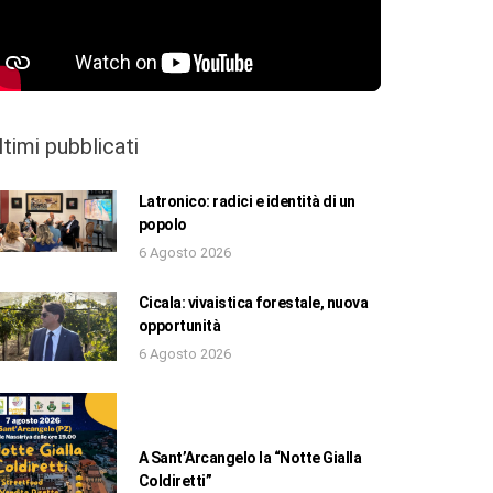
ltimi pubblicati
Latronico: radici e identità di un
popolo
6 Agosto 2026
Cicala: vivaistica forestale, nuova
opportunità
6 Agosto 2026
A Sant’Arcangelo la “Notte Gialla
Coldiretti”