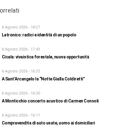
orrelati
6 Agosto 2026 - 18:27
Latronico: radici e identità di un popolo
6 Agosto 2026 - 17:43
Cicala: vivaistica forestale, nuova opportunità
6 Agosto 2026 - 16:25
A Sant’Arcangelo la “Notte Gialla Coldiretti”
6 Agosto 2026 - 16:20
A Monticchio concerto acustico di Carmen Consoli
6 Agosto 2026 - 16:11
Compravendita di auto usate, uomo ai domiciliari