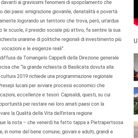
ani davanti ai gravissimi fenomeni di spopolamento che
o dei paesi: emigrazione giovanile, denatalità e povertà
mente logorando un territorio che trova, però, un’ardua
le scuole, il presidio sociale più attivo, fa sentire la sua
ichiesta unanime di politiche regionali di investimento più
U
 vocazioni e le esigenze reali”.
, diffusa da Tomangelo Cappelli della Direzione generale
ecisa che “la grande richiesta di Basilicata dovuta alla
 cultura 2019 richiede una programmazione regionale
i/Presepi lucani per avviare processi economici che
zioni, eccellenze e tesori. Capisaldi, questi, su cui
pportunità per restare nei loro amati paesi con la
vare la Qualità della Vita dell’intera regione
gue la nota – che venerdì ha fatto tappa a Pietrapertsosa
 in nome del bene comune, giovani e adulti, grandi e