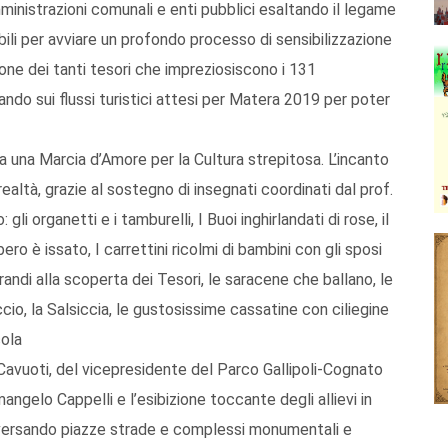
amministrazioni comunali e enti pubblici esaltando il legame
ili per avviare un profondo processo di sensibilizzazione
ione dei tanti tesori che impreziosiscono i 131
ndo sui flussi turistici attesi per Matera 2019 per poter
a una Marcia d’Amore per la Cultura strepitosa. L’incanto
 realtà, grazie al sostegno di insegnati coordinati dal prof.
i organetti e i tamburelli, I Buoi inghirlandati di rose, il
ero è issato, I carrettini ricolmi di bambini con gli sposi
grandi alla scoperta dei Tesori, le saracene che ballano, le
cio, la Salsiccia, le gustosissime cassatine con ciliegine
cola
a Cavuoti, del vicepresidente del Parco Gallipoli-Cognato
ngelo Cappelli e l’esibizione toccante degli allievi in
aversando piazze strade e complessi monumentali e