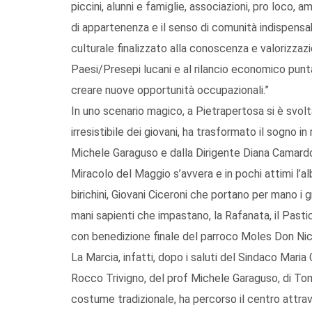
piccini, alunni e famiglie, associazioni, pro loco, 
di appartenenza e il senso di comunità indispensab
culturale finalizzato alla conoscenza e valorizzaz
Paesi/Presepi lucani e al rilancio economico punta
creare nuove opportunità occupazionali.”
In uno scenario magico, a Pietrapertosa si è svolt
irresistibile dei giovani, ha trasformato il sogno in
Michele Garaguso e dalla Dirigente Diana Camardo: gl
Miracolo del Maggio s’avvera e in pochi attimi l’alb
birichini, Giovani Ciceroni che portano per mano i 
mani sapienti che impastano, la Rafanata, il Pastic
con benedizione finale del parroco Moles Don Ni
La Marcia, infatti, dopo i saluti del Sindaco Mari
Rocco Trivigno, del prof Michele Garaguso, di Toma
costume tradizionale, ha percorso il centro attr