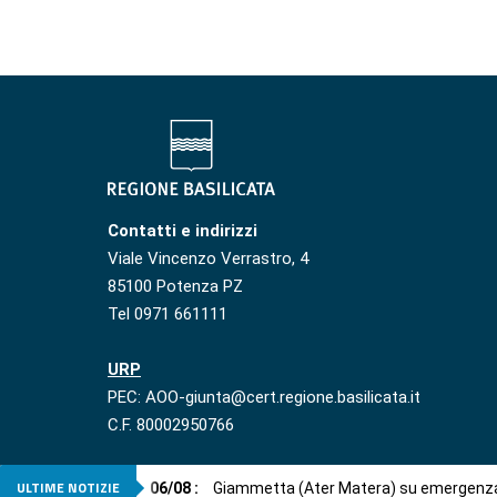
Contatti e indirizzi
Viale Vincenzo Verrastro, 4
85100 Potenza PZ
Tel 0971 661111
URP
PEC: AOO-giunta@cert.regione.basilicata.it
C.F. 80002950766
ULTIME NOTIZIE
06
/
08
:
Giammetta (Ater Matera) su emergenza