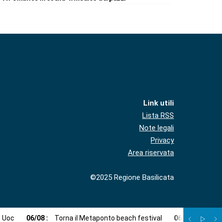
Link utili
Lista RSS
Note legali
Privacy
Area riservata
©2025 Regione Basilicata
e Uoc
06
/
08
:
Torna il Metaponto beach festival
06
/
08
:
Agosto