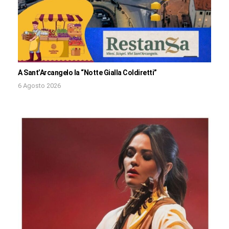
A Sant’Arcangelo la “Notte Gialla Coldiretti”
6 Agosto 2026