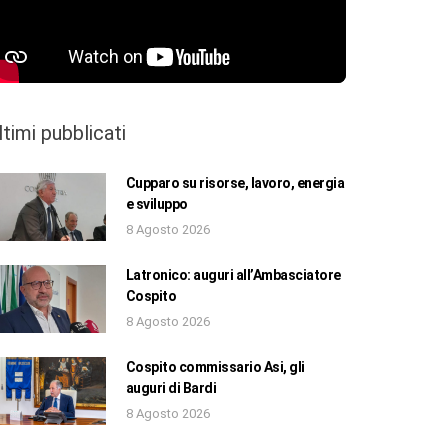
ltimi pubblicati
Cupparo su risorse, lavoro, energia
e sviluppo
8 Agosto 2026
Latronico: auguri all’Ambasciatore
Cospito
8 Agosto 2026
Cospito commissario Asi, gli
auguri di Bardi
8 Agosto 2026