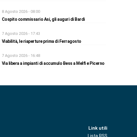
8 Agosto 2026 - 08:00
Cospito commissario Asi, gli auguri di Bardi
7 Agosto 2026 - 17:43
Viabilità, le riaperture prima di Ferragosto
7 Agosto 2026 - 16:48
Via libera a impianti di accumulo Bess a Melfi e Picerno
Link utili
Lista RSS