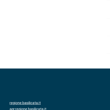
regione.basilicata.it
agr.regione.basilicata.it