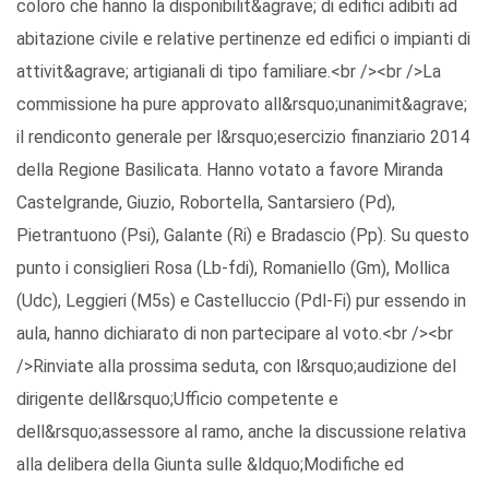
coloro che hanno la disponibilit&agrave; di edifici adibiti ad
abitazione civile e relative pertinenze ed edifici o impianti di
attivit&agrave; artigianali di tipo familiare.<br /><br />La
commissione ha pure approvato all&rsquo;unanimit&agrave;
il rendiconto generale per l&rsquo;esercizio finanziario 2014
della Regione Basilicata. Hanno votato a favore Miranda
Castelgrande, Giuzio, Robortella, Santarsiero (Pd),
Pietrantuono (Psi), Galante (Ri) e Bradascio (Pp). Su questo
punto i consiglieri Rosa (Lb-fdi), Romaniello (Gm), Mollica
(Udc), Leggieri (M5s) e Castelluccio (Pdl-Fi) pur essendo in
aula, hanno dichiarato di non partecipare al voto.<br /><br
/>Rinviate alla prossima seduta, con l&rsquo;audizione del
dirigente dell&rsquo;Ufficio competente e
dell&rsquo;assessore al ramo, anche la discussione relativa
alla delibera della Giunta sulle &ldquo;Modifiche ed