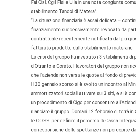
Fai Cisl, Cgil Flai e Uila in una nota congiunta co
stabilimento Tandoi di Matera”.
“La situazione finanziaria è assai delicata – conti
finanziamento successivamente revocato da parte
contrattuale recentemente notificata dal più gross
fatturato prodotto dallo stabilimento materano.
La crisi del gruppo ha investito i 3 stabilimenti d
d’Otranto e Corato. I lavoratori del gruppo non ri
che l’azienda non versa le quote al fondo di pre
Il 30 gennaio scorso si è svolto un incontro al Min
ammortizzatori sociali attivare sui 3 siti, e si è 
un procedimento di Cigo per consentire all’Aziend
rilanciare il gruppo. Domani 12 febbraio si terrà in 
le OO.SS. per definire il percorso di Cassa Integraz
corresponsione delle spettanze non percepite dai 