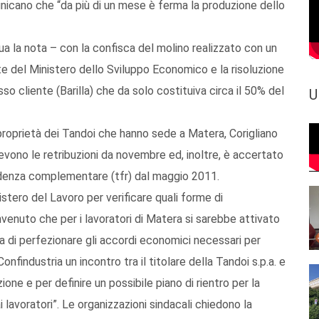
municano che “da più di un mese è ferma la produzione dello
nua la nota – con la confisca del molino realizzato con un
 del Ministero dello Sviluppo Economico e la risoluzione
o cliente (Barilla) che da solo costituiva circa il 50% del
U
i proprietà dei Tandoi che hanno sede a Matera, Corigliano
cevono le retribuzioni da novembre ed, inoltre, è accertato
videnza complementare (tfr) dal maggio 2011.
istero del Lavoro per verificare quali forme di
convenuto che per i lavoratori di Matera si sarebbe attivato
a di perfezionare gli accordi economici necessari per
Confindustria un incontro tra il titolare della Tandoi s.p.a. e
ione e per definire un possibile piano di rientro per la
lavoratori”. Le organizzazioni sindacali chiedono la