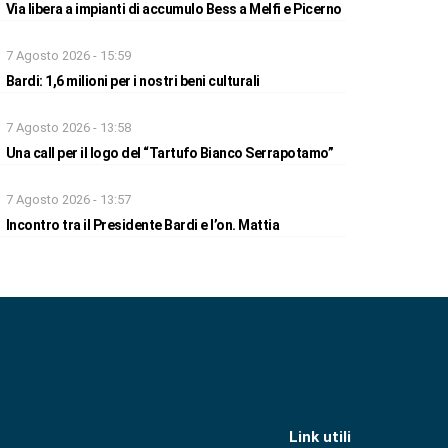
Via libera a impianti di accumulo Bess a Melfi e Picerno
7 Agosto 2026 - 15:59
Bardi: 1,6 milioni per i nostri beni culturali
7 Agosto 2026 - 13:58
Una call per il logo del “Tartufo Bianco Serrapotamo”
7 Agosto 2026 - 13:57
Incontro tra il Presidente Bardi e l’on. Mattia
Link utili