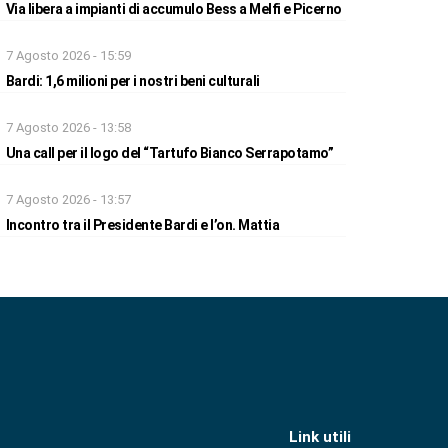
Via libera a impianti di accumulo Bess a Melfi e Picerno
7 Agosto 2026 - 15:59
Bardi: 1,6 milioni per i nostri beni culturali
7 Agosto 2026 - 13:58
Una call per il logo del “Tartufo Bianco Serrapotamo”
7 Agosto 2026 - 13:57
Incontro tra il Presidente Bardi e l’on. Mattia
Link utili