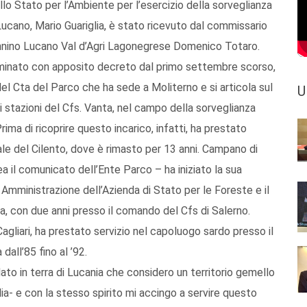
llo Stato per l’Ambiente per l’esercizio della sorveglianza
Lucano, Mario Guariglia, è stato ricevuto dal commissario
ennino Lucano Val d’Agri Lagonegrese Domenico Totaro.
nominato con apposito decreto dal primo settembre scorso,
el Cta del Parco che ha sede a Moliterno e si articola sul
U
 stazioni del Cfs. Vanta, nel campo della sorveglianza
ima di ricoprire questo incarico, infatti, ha prestato
ale del Cilento, dove è rimasto per 13 anni. Campano di
ea il comunicato dell’Ente Parco – ha iniziato la sua
i Amministrazione dell’Azienda di Stato per le Foreste e il
ica, con due anni presso il comando del Cfs di Salerno.
agliari, ha prestato servizio nel capoluogo sardo presso il
all’85 fino al ’92.
dato in terra di Lucania che considero un territorio gemello
lia- e con la stesso spirito mi accingo a servire questo