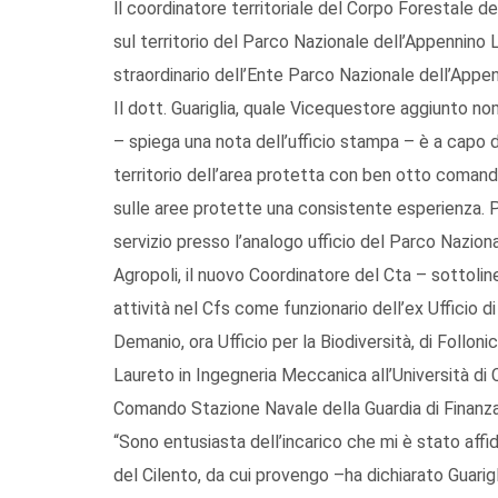
ll coordinatore territoriale del Corpo Forestale de
sul territorio del Parco Nazionale dell’Appennino 
straordinario dell’Ente Parco Nazionale dell’App
Il dott. Guariglia, quale Vicequestore aggiunto 
– spiega una nota dell’ufficio stampa – è a capo d
territorio dell’area protetta con ben otto comandi
sulle aree protette una consistente esperienza. Pr
servizio presso l’analogo ufficio del Parco Nazion
Agropoli, il nuovo Coordinatore del Cta – sottolin
attività nel Cfs come funzionario dell’ex Ufficio d
Demanio, ora Ufficio per la Biodiversità, di Follon
Laureto in Ingegneria Meccanica all’Università di C
Comando Stazione Navale della Guardia di Finanza d
“Sono entusiasta dell’incarico che mi è stato affi
del Cilento, da cui provengo –ha dichiarato Guarig