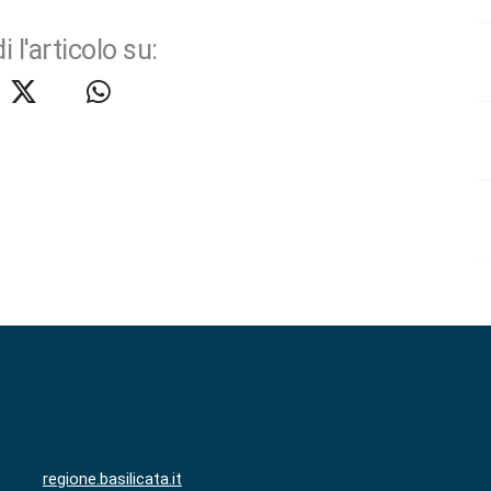
i l'articolo su:
regione.basilicata.it