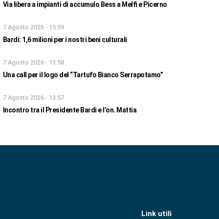
Via libera a impianti di accumulo Bess a Melfi e Picerno
7 Agosto 2026 - 15:59
Bardi: 1,6 milioni per i nostri beni culturali
7 Agosto 2026 - 13:58
Una call per il logo del “Tartufo Bianco Serrapotamo”
7 Agosto 2026 - 13:57
Incontro tra il Presidente Bardi e l’on. Mattia
Link utili