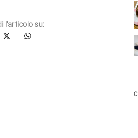
i l'articolo su:
C