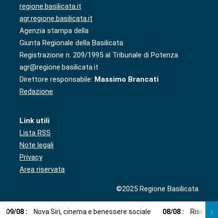
regione.basilicata.it
agr.regione.basilicata.it
Agenzia stampa della
Giunta Regionale della Basilicata
Registrazione n. 209/1995 al Tribunale di Potenza
agr@regione.basilicata.it
Direttore responsabile:
Massimo Brancati
Redazione
Link utili
Lista RSS
Note legali
Privacy
Area riservata
©2025 Regione Basilicata
09
/
08
:
Nova Siri, cinema e benessere sociale
08
/
08
:
Risorse i