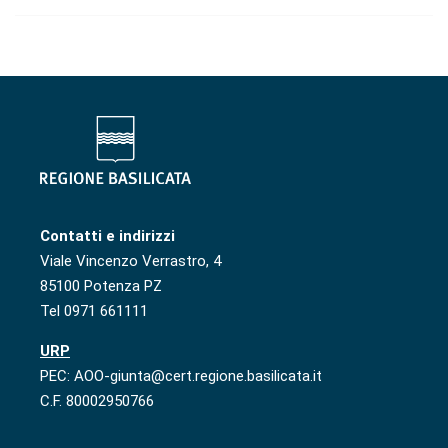
Contatti e indirizzi
Viale Vincenzo Verrastro, 4
85100 Potenza PZ
Tel 0971 661111
URP
PEC: AOO-giunta@cert.regione.basilicata.it
C.F. 80002950766