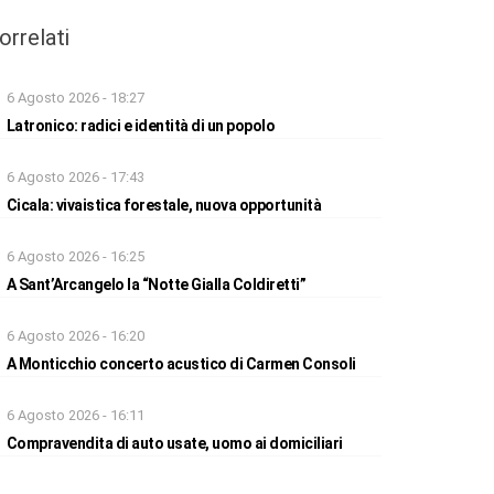
orrelati
6 Agosto 2026 - 18:27
Latronico: radici e identità di un popolo
6 Agosto 2026 - 17:43
Cicala: vivaistica forestale, nuova opportunità
6 Agosto 2026 - 16:25
A Sant’Arcangelo la “Notte Gialla Coldiretti”
6 Agosto 2026 - 16:20
A Monticchio concerto acustico di Carmen Consoli
6 Agosto 2026 - 16:11
Compravendita di auto usate, uomo ai domiciliari