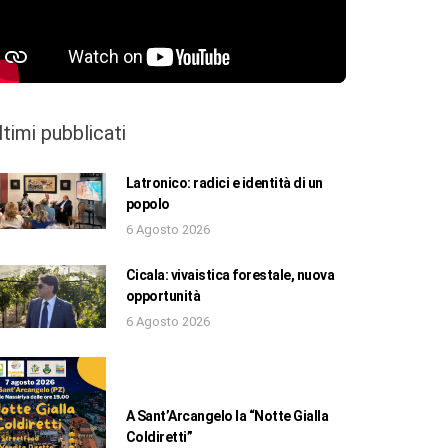
ltimi pubblicati
Latronico: radici e identità di un
popolo
6 Agosto 2026
Cicala: vivaistica forestale, nuova
opportunità
6 Agosto 2026
A Sant’Arcangelo la “Notte Gialla
Coldiretti”