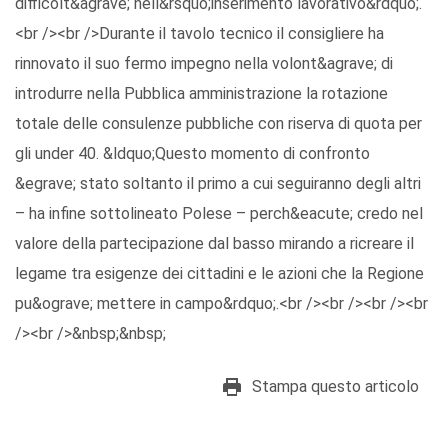
difficolt&agrave; nell&rsquo;inserimento lavorativo&rdquo;.
<br /><br />Durante il tavolo tecnico il consigliere ha
rinnovato il suo fermo impegno nella volont&agrave; di
introdurre nella Pubblica amministrazione la rotazione
totale delle consulenze pubbliche con riserva di quota per
gli under 40. &ldquo;Questo momento di confronto
&egrave; stato soltanto il primo a cui seguiranno degli altri
– ha infine sottolineato Polese – perch&eacute; credo nel
valore della partecipazione dal basso mirando a ricreare il
legame tra esigenze dei cittadini e le azioni che la Regione
pu&ograve; mettere in campo&rdquo;.<br /><br /><br /><br
/><br />&nbsp;&nbsp;
Stampa questo articolo