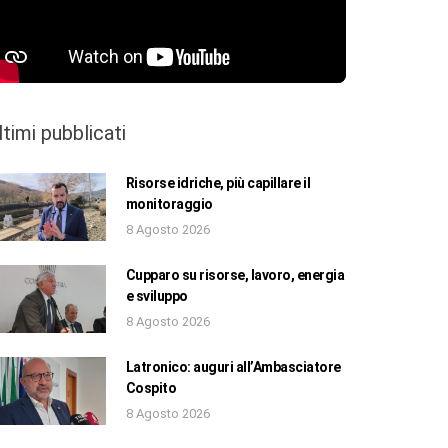
ltimi pubblicati
Risorse idriche, più capillare il
monitoraggio
8 Agosto 2026
Cupparo su risorse, lavoro, energia
e sviluppo
8 Agosto 2026
Latronico: auguri all’Ambasciatore
Cospito
8 Agosto 2026