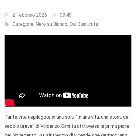
2 Febbraio 2026
09:49
Categorie:
Nero su Bianco
,
Qui Basilicata
Tante vite riepilogate in una sola. “In una vita, una storia del
secolo breve” di Vincenzo Dimilta attraversa la prima parte
del Novecento, in un intreccio di vicende che germogliano