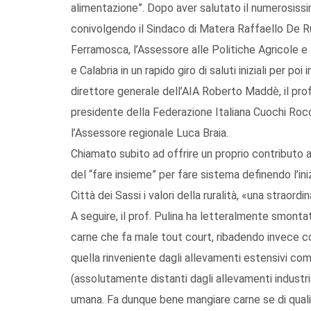
alimentazione”. Dopo aver salutato il numerosissi
conivolgendo il Sindaco di Matera Raffaello De Ru
Ferramosca, l’Assessore alle Politiche Agricole e 
e Calabria in un rapido giro di saluti iniziali per po
direttore generale dell’AIA Roberto Maddè, il profe
presidente della Federazione Italiana Cuochi Ro
l’Assessore regionale Luca Braia.
Chiamato subito ad offrire un proprio contributo a
del “fare insieme” per fare sistema definendo l’ini
Città dei Sassi i valori della ruralità, «una straord
A seguire, il prof. Pulina ha letteralmente smonta
carne che fa male tout court, ribadendo invece co
quella rinveniente dagli allevamenti estensivi com
(assolutamente distanti dagli allevamenti industrial
umana. Fa dunque bene mangiare carne se di qualità