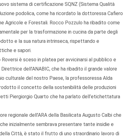
nuovo sistema di certificazione SQNZ (Sistema Qualità
zione podolica, come ha ricordato la dottoressa Cafiero
che Agricole e Forestali. Rocco Pozzulo ha ribadito come
damentale per la trasformazione in cucina da parte degli
otto e la sua natura intrinseca, rispettando e
tiche e sapori.
Roversi è sceso in platea per avvicinarsi al pubblico e
Direttrice dell’ANABIC, che ha ribadito il grande valore
nio culturale del nostro Paese, la professoressa Alda
trodotto il concetto della sostenibilità delle produzioni
retti Piergiorgio Quarto che ha parlato dell’etichettatura
ttore regionale dell’ARA della Basilicata Augusto Calbi che
 che inizialmente sembrava presentare tante insidie e
lla Città, è stato il frutto di uno straordinario lavoro di