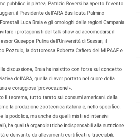
mo pubblico in platea, Patrizio Roversi ha aperto l’evento
ggieri, il Presidente dell’ARA Basilicata Palmino
Forestali Luca Braia e gli omologhi delle regioni Campania
i invitare i protagonisti del talk show ad accomodarsi: il
ssor Giuseppe Pulina dell’Università di Sassari, il
cco Pozzulo, la dottoressa Roberta Cafiero del MIPAAF e
lla discussione, Braia ha insistito con forza sul concetto
ziativa dell’ARA, quella di aver portato nel cuore della
inaria e coraggiosa ‘provocazione’».
to il teorema, tutto tarato sui consumi americani, della
me la produzione zootecnica italiana e, nello specifico,
e la podolica, ma anche da quelli misti ed intensivi
i), ha qualità organolettiche indispensabili alla nutrizione
 e derivante da allevamenti certificati e tracciabili.