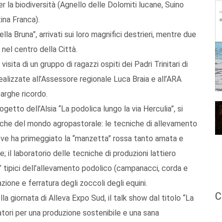
r la biodiversità (Agnello delle Dolomiti lucane, Suino
ina Franca).
lla Bruna”, arrivati sui loro magnifici destrieri, mentre due
 nel centro della Città.
isita di un gruppo di ragazzi ospiti dei Padri Trinitari di
alizzate all’Assessore regionale Luca Braia e all’ARA
targhe ricordo.
getto dell’Alsia “La podolica lungo la via Herculia”, si
tipiche del mondo agropastorale: le tecniche di allevamento
 dove ha primeggiato la “manzetta” rossa tanto amata e
 il laboratorio delle tecniche di produzioni lattiero
i” tipici dell’allevamento podolico (campanacci, corda e
azione e ferratura degli zoccoli degli equini.
C
a giornata di Alleva Expo Sud, il talk show dal titolo “La
atori per una produzione sostenibile e una sana