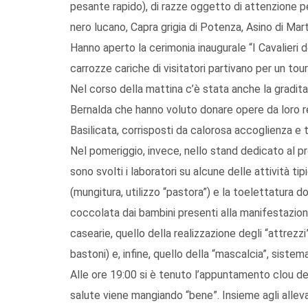
pesante rapido), di razze oggetto di attenzione pe
nero lucano, Capra grigia di Potenza, Asino di Mart
Hanno aperto la cerimonia inaugurale “I Cavalieri de
carrozze cariche di visitatori partivano per un tour
Nel corso della mattina c’è stata anche la gradita v
Bernalda che hanno voluto donare opere da loro re
Basilicata, corrisposti da calorosa accoglienza e 
Nel pomeriggio, invece, nello stand dedicato al pro
sono svolti i laboratori su alcune delle attività 
(mungitura, utilizzo “pastora”) e la toelettatura
coccolata dai bambini presenti alla manifestazione;
casearie, quello della realizzazione degli “attrezz
bastoni) e, infine, quello della “mascalcia”, sistem
Alle ore 19:00 si è tenuto l’appuntamento clou dell
salute viene mangiando “bene”. Insieme agli allev