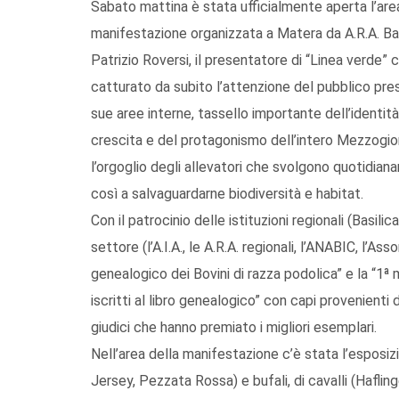
Sabato mattina è stata ufficialmente aperta l’are
manifestazione organizzata a Matera da A.R.A. Bas
Patrizio Roversi, il presentatore di “Linea verde” 
catturato da subito l’attenzione del pubblico pre
sue aree interne, tassello importante dell’identità
crescita e del protagonismo dell’intero Mezzogio
l’orgoglio degli allevatori che svolgono quotidian
così a salvaguardarne biodiversità e habitat.
Con il patrocinio delle istituzioni regionali (Basili
settore (l’A.I.A., le A.R.A. regionali, l’ANABIC, l’As
genealogico dei Bovini di razza podolica” e la “1ª m
iscritti al libro genealogico” con capi provenient
giudici che hanno premiato i migliori esemplari.
Nell’area della manifestazione c’è stata l’esposizio
Jersey, Pezzata Rossa) e bufali, di cavalli (Hafling