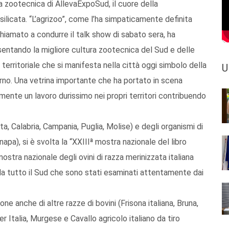
a zootecnica di AllevaExpoSud, il cuore della
ilicata. “L’agrizoo”, come l’ha simpaticamente definita
chiamato a condurre il talk show di sabato sera, ha
sentando la migliore cultura zootecnica del Sud e delle
 territoriale che si manifesta nella città oggi simbolo della
U
rno. Una vetrina importante che ha portato in scena
amente un lavoro durissimo nei propri territori contribuendo
cata, Calabria, Campania, Puglia, Molise) e degli organismi di
sonapa), si è svolta la “XXIIIª mostra nazionale del libro
ostra nazionale degli ovini di razza merinizzata italiana
i da tutto il Sud che sono stati esaminati attentamente dai
ne anche di altre razze di bovini (Frisona italiana, Bruna,
er Italia, Murgese e Cavallo agricolo italiano da tiro