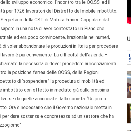
dello sviluppo economico, l’incontro tra le OO.SS. ed il
ità per 1726 lavoratori del Distretto del mobile imbottito.
al Segretario della CST di Matera Franco Coppola e dal
a sapere in una nota di aver contestato un Piano che
striale ed era poco convincente, irrazionale nei numeri,
U
 di voler abbandonare le produzioni in Italia per procedere
 lavoro è più conveniente. La difficoltà dell’azienda –
ichiamato la necessità di dover procedere ai licenziamenti
tro la posizione ferrea delle OOSS, delle Regioni
accettato di “sospendere” la procedura di mobilità ed
ile imbottito con effetto immediato già dalla prossima
diverse da quelle annunciate dalla società. “Un primo
tto. Ora è necessario che il Governo nazionale metta in
ari per dare sostanza e concretezza ad un settore che ha
ezzogiorno”