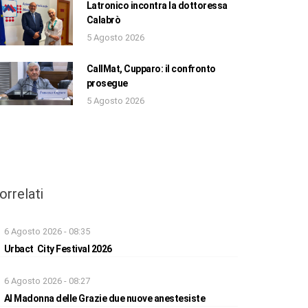
Latronico incontra la dottoressa
Calabrò
5 Agosto 2026
CallMat, Cupparo: il confronto
prosegue
5 Agosto 2026
orrelati
6 Agosto 2026 - 08:35
Urbact City Festival 2026
6 Agosto 2026 - 08:27
Al Madonna delle Grazie due nuove anestesiste