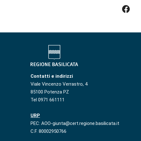
Contatti e indirizzi
Viale Vincenzo Verrastro, 4
85100 Potenza PZ
Tel 0971 661111
URP
PEC: AOO-giunta@cert.regione.basilicata.it
C.F. 80002950766