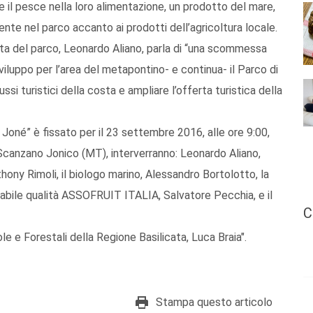
rre il pesce nella loro alimentazione, un prodotto del mare,
te nel parco accanto ai prodotti dell’agricoltura locale.
ista del parco, Leonardo Aliano, parla di “una scommessa
sviluppo per l’area del metapontino- e continua- il Parco di
ssi turistici della costa e ampliare l’offerta turistica della
Joné” è fissato per il 23 settembre 2016, alle ore 9:00,
Scanzano Jonico (MT), interverranno: Leonardo Aliano,
hony Rimoli, il biologo marino, Alessandro Bortolotto, la
sabile qualità ASSOFRUIT ITALIA, Salvatore Pecchia, e il
C
ole e Forestali della Regione Basilicata, Luca Braia".
Stampa questo articolo