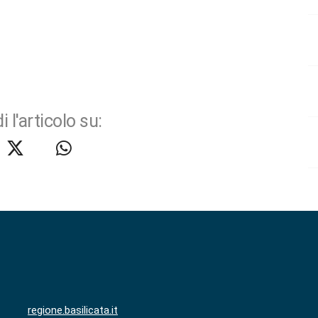
i l'articolo su:
regione.basilicata.it