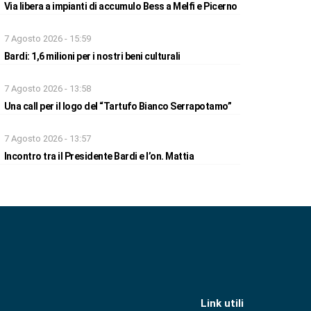
Via libera a impianti di accumulo Bess a Melfi e Picerno
7 Agosto 2026 - 15:59
Bardi: 1,6 milioni per i nostri beni culturali
7 Agosto 2026 - 13:58
Una call per il logo del “Tartufo Bianco Serrapotamo”
7 Agosto 2026 - 13:57
Incontro tra il Presidente Bardi e l’on. Mattia
Link utili