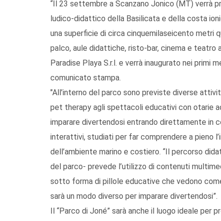
“Il 23 settembre a Scanzano Jonico (MT) verrà pre
ludico-didattico della Basilicata e della costa ioni
una superficie di circa cinquemilaseicento metri q
palco, aule didattiche, risto-bar, cinema e teatro 
Paradise Playa S.r.l. e verrà inaugurato nei primi m
comunicato stampa.
"All’interno del parco sono previste diverse attività
pet therapy agli spettacoli educativi con otarie a
imparare divertendosi entrando direttamente in con
interattivi, studiati per far comprendere a pieno 
dell’ambiente marino e costiero. “Il percorso did
del parco- prevede l’utilizzo di contenuti multimedi
sotto forma di pillole educative che vedono come 
sarà un modo diverso per imparare divertendosi”.
Il “Parco di Joné” sarà anche il luogo ideale per