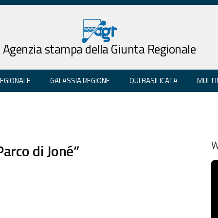
Agenzia stampa della Giunta Regionale
REGIONALE
GALASSIA REGIONE
QUI BASILICATA
MULTI
Parco di Joné”
W