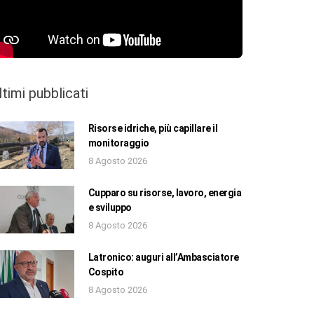
ltimi pubblicati
Risorse idriche, più capillare il
monitoraggio
8 Agosto 2026
Cupparo su risorse, lavoro, energia
e sviluppo
8 Agosto 2026
Latronico: auguri all’Ambasciatore
Cospito
8 Agosto 2026