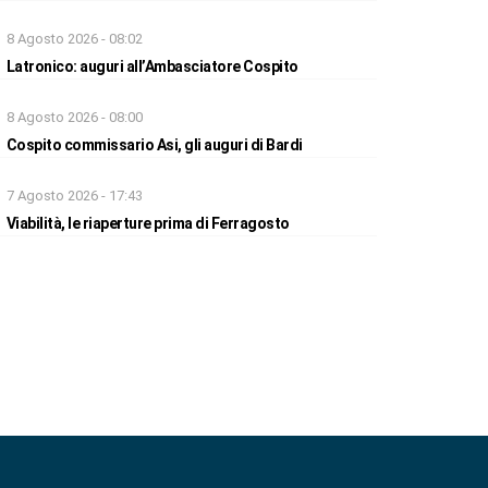
8 Agosto 2026 - 08:02
Latronico: auguri all’Ambasciatore Cospito
8 Agosto 2026 - 08:00
Cospito commissario Asi, gli auguri di Bardi
7 Agosto 2026 - 17:43
Viabilità, le riaperture prima di Ferragosto