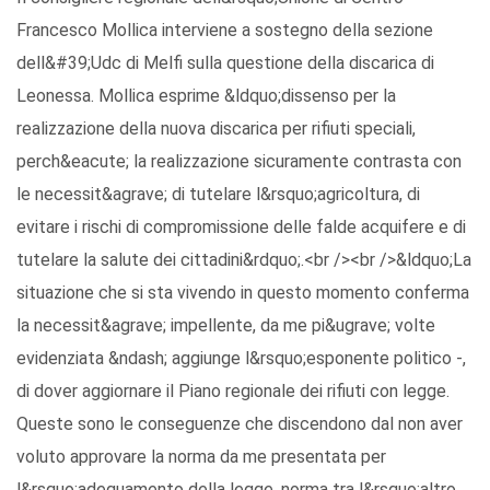
Francesco Mollica interviene a sostegno della sezione
dell&#39;Udc di Melfi sulla questione della discarica di
Leonessa. Mollica esprime &ldquo;dissenso per la
realizzazione della nuova discarica per rifiuti speciali,
perch&eacute; la realizzazione sicuramente contrasta con
le necessit&agrave; di tutelare l&rsquo;agricoltura, di
evitare i rischi di compromissione delle falde acquifere e di
tutelare la salute dei cittadini&rdquo;.<br /><br />&ldquo;La
situazione che si sta vivendo in questo momento conferma
la necessit&agrave; impellente, da me pi&ugrave; volte
evidenziata &ndash; aggiunge l&rsquo;esponente politico -,
di dover aggiornare il Piano regionale dei rifiuti con legge.
Queste sono le conseguenze che discendono dal non aver
voluto approvare la norma da me presentata per
l&rsquo;adeguamento della legge, norma tra l&rsquo;altro