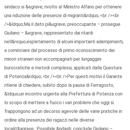
sindaco si &egrave; rivolto al Ministro Alfano per ottenere
una riduzione delle presenze di migranti&rdquo;.<br /><br
/>&ldquo;Ma il dato pi&ugrave; preoccupante – prosegue
Giuliano – &egrave; rappresentato dai ritardi
nell&rsquo;espletamento di alcuni importanti adempimenti,
a cominciare dal processo di primo riconoscimento dei
minori stranieri non accompagnati per lungaggini
burocratiche e metodi complessi, applicati dalla Questura
di Potenza&rdquo;.<br /><br />Per questi motivi il Garante
ritiene di chiedere, subito dopo la pausa di Ferragosto,
&ldquo;un incontro urgente alla Prefettura di Potenza con
lo scopo di mettere a fuoco i vari problemi che oggi si
frappongono ad un decorso agevole delle varie pratiche in
ordine alla presenza dei ragazzi nelle diverse
localit&agrave;. Possibile &ndash; conclude Giuliano –