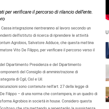
i per verificare il percorso di rilancio dell’ente.
oro
n Cassa integrazione rientreranno al lavoro secondo un
U
denti dell’istituto di ricerca di riprendere le attività
pontum Agrobios, Salvatore Adduce, che questa mattina
natore Vito De Filippo, per verificare il percorso verso il
li del Dipartimento Presidenza e del Dipartimento
omponenti del Consiglio di amministrazione di
egoria di Cgil, Cisl e Uil.
ssicurazioni sono contenute nell’art. 27 della legge di
De Filippo – di una norma che contempera, in un quadro di
rasforma Agrobios in società in house. Considero questa
fficoltoso che sta mettendo a repentaglio la sussistenza