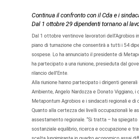
Continua il confronto con il Cda e i sindacat
Dal 1 ottobre 29 dipendenti tornano al lav
Dal 1 ottobre ventinove lavoratori dell’Agrobios i
piano di turnazione che consentirà a tutti i 54 dipen
sospese. Lo ha annunciato il presidente di Meta
ha partecipato a una riunione, presieduta dal gover
rilancio dell’Ente.
Alla riunione hanno partecipato i dirigenti genera
Ambiente, Angelo Nardozza e Donato Viggiano, i c
Metapontum Agrobios e i sindacati regionali e di cat
Quanto alla certezza dei livelli occupazionali le a
assestamento regionale. “Si tratta – ha spiegato 
sostanziale equilibrio, ricerca e occupazione e t
scelta lungimirante in quadro economico assai di