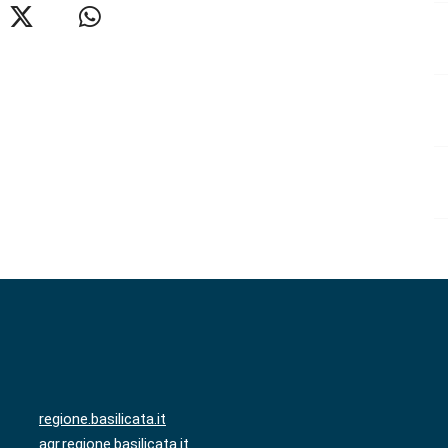
regione.basilicata.it
agr.regione.basilicata.it