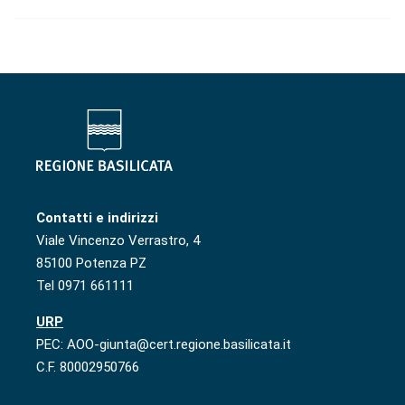
Contatti e indirizzi
Viale Vincenzo Verrastro, 4
85100 Potenza PZ
Tel 0971 661111
URP
PEC: AOO-giunta@cert.regione.basilicata.it
C.F. 80002950766