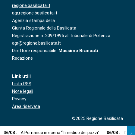
regione.basilicata.it
agr.regione.basilicata.it
Agenzia stampa della
Giunta Regionale della Basilicata
Registrazione n. 209/1995 al Tribunale di Potenza
agr@regione.basilicata.it
Direttore responsabile:
Massimo Brancati
Redazione
Link utili
Lista RSS
Note legali
Privacy
Area riservata
©2025 Regione Basilicata
06
/
08
:
A Pomarico in scena “Il medico dei pazzi”
06
/
08
:
L’Orc