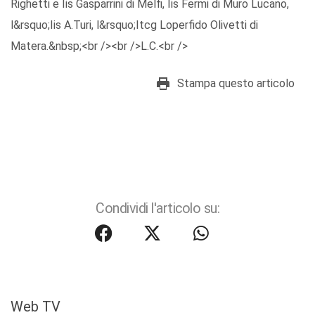
Righetti e Iis Gasparrini di Melfi, Iis Fermi di Muro Lucano,
l&rsquo;Iis A.Turi, l&rsquo;Itcg Loperfido Olivetti di
Matera.&nbsp;<br /><br />L.C.<br />
Stampa questo articolo
Condividi l'articolo su:
Web TV