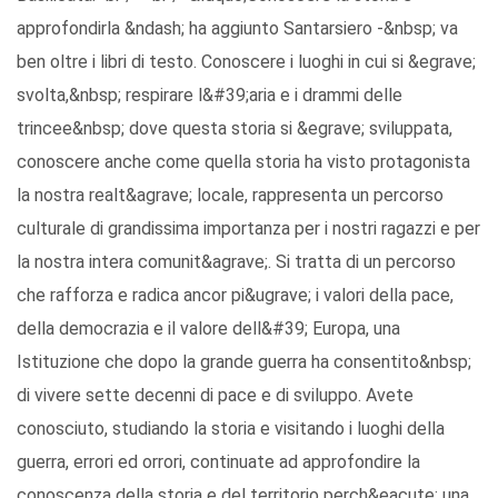
approfondirla &ndash; ha aggiunto Santarsiero -&nbsp; va
ben oltre i libri di testo. Conoscere i luoghi in cui si &egrave;
svolta,&nbsp; respirare l&#39;aria e i drammi delle
trincee&nbsp; dove questa storia si &egrave; sviluppata,
conoscere anche come quella storia ha visto protagonista
la nostra realt&agrave; locale, rappresenta un percorso
culturale di grandissima importanza per i nostri ragazzi e per
la nostra intera comunit&agrave;. Si tratta di un percorso
che rafforza e radica ancor pi&ugrave; i valori della pace,
della democrazia e il valore dell&#39; Europa, una
Istituzione che dopo la grande guerra ha consentito&nbsp;
di vivere sette decenni di pace e di sviluppo. Avete
conosciuto, studiando la storia e visitando i luoghi della
guerra, errori ed orrori, continuate ad approfondire la
conoscenza della storia e del territorio perch&eacute; una