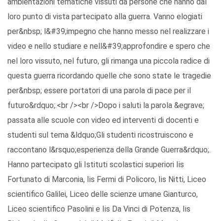
ambientazioni tematiche vissuti da persone che hanno dal
loro punto di vista partecipato alla guerra. Vanno elogiati
per&nbsp; l&#39;impegno che hanno messo nel realizzare i
video e nello studiare e nell&#39;approfondire e spero che
nel loro vissuto, nel futuro, gli rimanga una piccola radice di
questa guerra ricordando quelle che sono state le tragedie
per&nbsp; essere portatori di una parola di pace per il
futuro&rdquo;.<br /><br />Dopo i saluti la parola &egrave;
passata alle scuole con video ed interventi di docenti e
studenti sul tema &ldquo;Gli studenti ricostruiscono e
raccontano l&rsquo;esperienza della Grande Guerra&rdquo;.
Hanno partecipato gli Istituti scolastici superiori Iis
Fortunato di Marconia, Iis Fermi di Policoro, Iis Nitti, Liceo
scientifico Galilei, Liceo delle scienze umane Gianturco,
Liceo scientifico Pasolini e Iis Da Vinci di Potenza, Iis