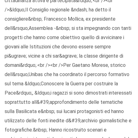
cittadinanza attiva e partecipata&rdquo;.<br /><br
/>&ldquo;Il Consiglio regionale &ndash; ha detto il
consigliere&nbsp; Francesco Mollica, ex presidente
dell&rsquo;Assemblea -&nbsp; si sta impegnando con tanti
progetti che hanno come obiettivo quello di avvicinare i
giovani alle Istituzioni che devono essere sempre
pi&ugrave; vicine a chi sar&agrave; la classe dirigente di
domani&rdquo;.<br /><br />Per Gaetano Morese, storico
dell&rsquo;Unibas che ha coordinato il percorso formativo
sul tema &ldquo;Conoscere la Guerra per costruire la
Pace&rdquo;, &ldquo;i ragazzi si sono dimostrati interessati
soprattutto all&#39;approfondimento delle tematiche
sulla Basilicata e&nbsp; sui lucani protagonisti ed hanno
utilizzato delle fonti inedite d&#39;archivio giornalistiche e
fotografiche.&nbsp; Hanno ricostruito scenari e