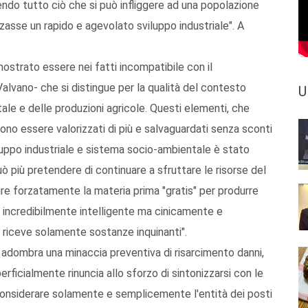
endo tutto ciò che si può infliggere ad una popolazione
zzasse un rapido e agevolato sviluppo industriale". A
 dimostrato essere nei fatti incompatibile con il
Valvano- che si distingue per la qualità del contesto
U
ale e delle produzioni agricole. Questi elementi, che
ono essere valorizzati di più e salvaguardati senza sconti
iluppo industriale e sistema socio-ambientale è stato
più pretendere di continuare a sfruttare le risorse del
nire forzatamente la materia prima "gratis" per produrre
e incredibilmente intelligente ma cinicamente e
o riceve solamente sostanze inquinanti".
dombra una minaccia preventiva di risarcimento danni,
perficialmente rinuncia allo sforzo di sintonizzarsi con le
 considerare solamente e semplicemente l'entità dei posti