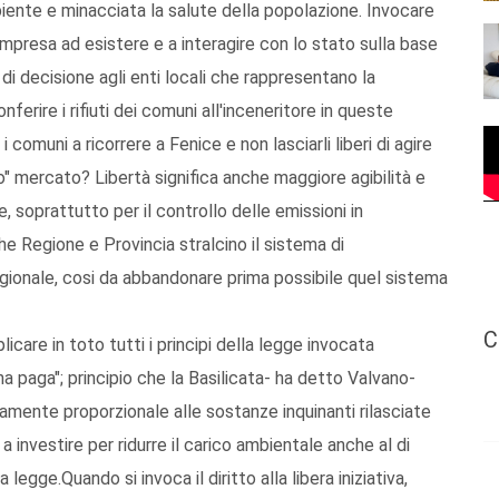
biente e minacciata la salute della popolazione. Invocare
ell'impresa ad esistere e a interagire con lo stato sulla base
 di decisione agli enti locali che rappresentano la
ferire i rifiuti dei comuni all'inceneritore in queste
 comuni a ricorrere a Fenice e non lasciarli liberi di agire
ro" mercato? Libertà significa anche maggiore agibilità e
, soprattutto per il controllo delle emissioni in
e Regione e Provincia stralcino il sistema di
regionale, cosi da abbandonare prima possibile quel sistema
C
pplicare in toto tutti i principi della legge invocata
uina paga"; principio che la Basilicata- ha detto Valvano-
amente proporzionale alle sostanze inquinanti rilasciate
a investire per ridurre il carico ambientale anche al di
legge.Quando si invoca il diritto alla libera iniziativa,