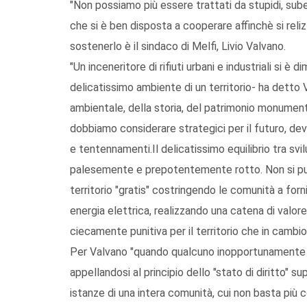
"Non possiamo più essere trattati da stupidi, sub
che si è ben disposta a cooperare affinchè si reli
sostenerlo è il sindaco di Melfi, Livio Valvano.
"Un inceneritore di rifiuti urbani e industriali si è
delicatissimo ambiente di un territorio- ha detto 
ambientale, della storia, del patrimonio monument
dobbiamo considerare strategici per il futuro, dev
e tentennamenti.Il delicatissimo equilibrio tra sv
palesemente e prepotentemente rotto. Non si può 
territorio "gratis" costringendo le comunità a for
energia elettrica, realizzando una catena di valor
ciecamente punitiva per il territorio che in cambi
Per Valvano "quando qualcuno inopportunamente a
appellandosi al principio dello "stato di diritto" su
istanze di una intera comunità, cui non basta più