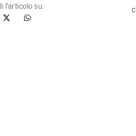
i l'articolo su:
C