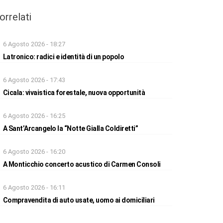
orrelati
6 Agosto 2026 - 18:27
Latronico: radici e identità di un popolo
6 Agosto 2026 - 17:43
Cicala: vivaistica forestale, nuova opportunità
6 Agosto 2026 - 16:25
A Sant’Arcangelo la “Notte Gialla Coldiretti”
6 Agosto 2026 - 16:20
A Monticchio concerto acustico di Carmen Consoli
6 Agosto 2026 - 16:11
Compravendita di auto usate, uomo ai domiciliari