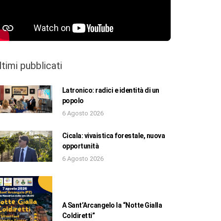
ltimi pubblicati
Latronico: radici e identità di un
popolo
6 Agosto 2026
Cicala: vivaistica forestale, nuova
opportunità
6 Agosto 2026
A Sant’Arcangelo la “Notte Gialla
Coldiretti”